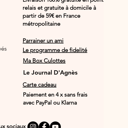
relais et gratuite à domicile à
partir de 59€ en France
métropolitaine
Parrainer un ami
vés
Le programme de fidelité
Ma Box Culottes
Le Journal D'Agnès
Le Journal D'Agnès
Carte cadeau
Paiement en 4 x sans frais
avec PayPal ou Klarna
aux sociaux