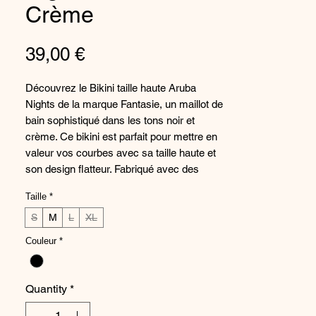
Crème
Price
39,00 €
Découvrez le Bikini taille haute Aruba
Nights de la marque Fantasie, un maillot de
bain sophistiqué dans les tons noir et
crème. Ce bikini est parfait pour mettre en
valeur vos courbes avec sa taille haute et
son design flatteur. Fabriqué avec des
matériaux de haute qualité, ce maillot de
Taille
*
bain est à la fois élégant et durable. Parfait
pour une journée à la plage ou au bord de
S
M
L
XL
la piscine, ce bikini vous apportera style et
Couleur
*
confort tout au long de la journée. Ajoutez
une touche d'élégance à votre collection de
maillots de bain avec le Bikini taille haute
Quantity
*
Aruba Nights de Fantasie.