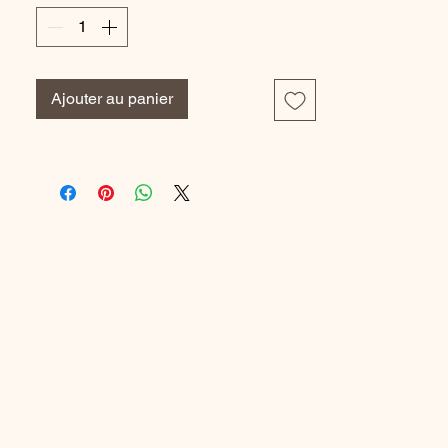
Cmposition :
Doublure Bonnet: 72% Polyamide, 28%
Elastanne
Ajouter au panier
Tissu Principal: 80% Polyamide, 20%
Elastanne
Doublure Côtés: 86% Polyamide, 14%
Elastanne
Référence Fabricant : FS505351LAC