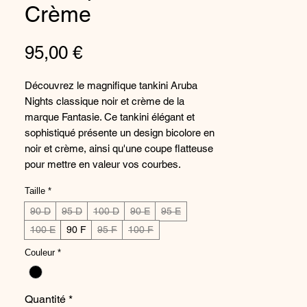
Crème
Prix
95,00 €
Découvrez le magnifique tankini Aruba
Nights classique noir et crème de la
marque Fantasie. Ce tankini élégant et
sophistiqué présente un design bicolore en
noir et crème, ainsi qu'une coupe flatteuse
pour mettre en valeur vos courbes.
Fabriqué avec des tissus de haute qualité,
Taille
*
ce tankini offre un confort et un maintien
inégalés pour que vous vous sentiez sûre
90 D
95 D
100 D
90 E
95 E
de vous et à l'aise tout au long de la
100 E
90 F
95 F
100 F
journée à la piscine ou à la plage. Ajoutez
Couleur
*
une touche de glamour à votre collection
de maillots de bain avec ce tankini Aruba
Nights classique noir et crème de
Quantité
*
Fantasie.