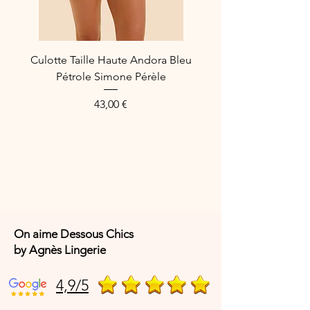
Culotte Taille Haute Andora Bleu
Pétrole Simone Pérèle
Prix
43,00 €
On aime Dessous Chics
by Agnès Lingerie
4,9/5