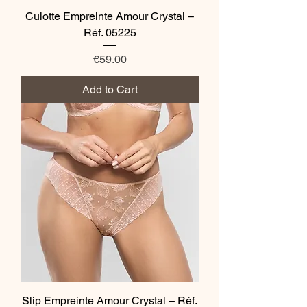
Culotte Empreinte Amour Crystal –
Réf. 05225
Price
€59.00
Add to Cart
Slip Empreinte Amour Crystal – Réf.