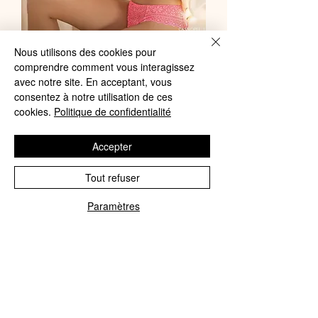
Empreinte - Soutien-gorge moulé
Nous utilisons des cookies pour
comprendre comment vous interagissez
avec armatures Cassiopée Electric
avec notre site. En acceptant, vous
pink
consentez à notre utilisation de ces
Price
cookies.
Politique de confidentialité
€125.00
Add to Cart
Accepter
Tout refuser
Paramètres
Phone
Email