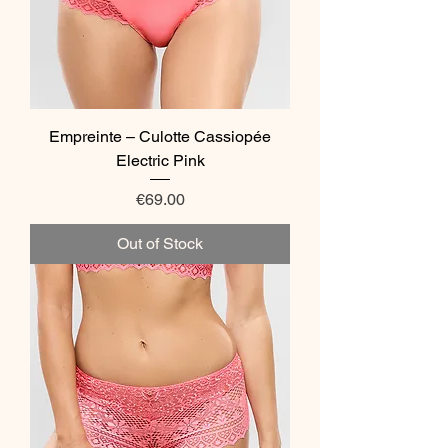
Empreinte – Culotte Cassiopée
Electric Pink
Price
€69.00
Out of Stock