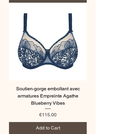
Soutien-gorge emboîtant avec
armatures Empreinte Agathe
Blueberry Vibes
Price
€115.00
Add to Cart