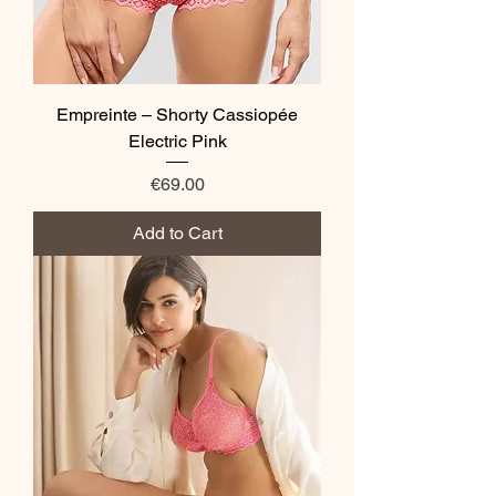
Empreinte – Shorty Cassiopée
Electric Pink
Price
€69.00
Add to Cart