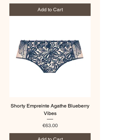
Add to Cart
Shorty Empreinte Agathe Blueberry
Vibes
Price
€63.00
Add to Cart