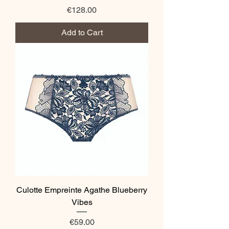
Price
€128.00
Add to Cart
Culotte Empreinte Agathe Blueberry
Vibes
Price
€59.00