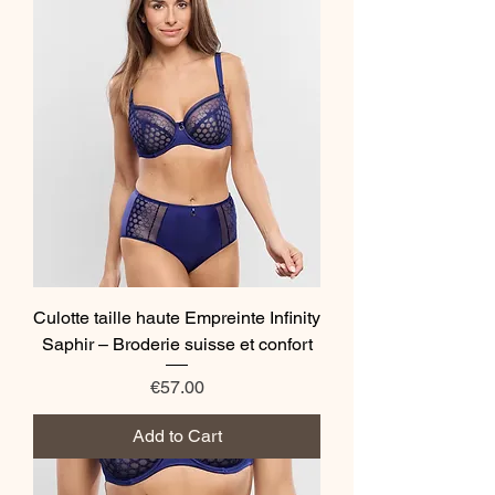
Culotte taille haute Empreinte Infinity
Saphir – Broderie suisse et confort
Price
€57.00
Add to Cart