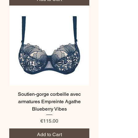
Soutien-gorge corbeille avec
armatures Empreinte Agathe
Blueberry Vibes
Price
€115.00
Add to Cart