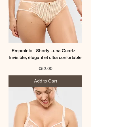
Empreinte - Shorty Luna Quartz –
Invisible, élégant et ultra confortable
Price
€52.00
Add to Cart