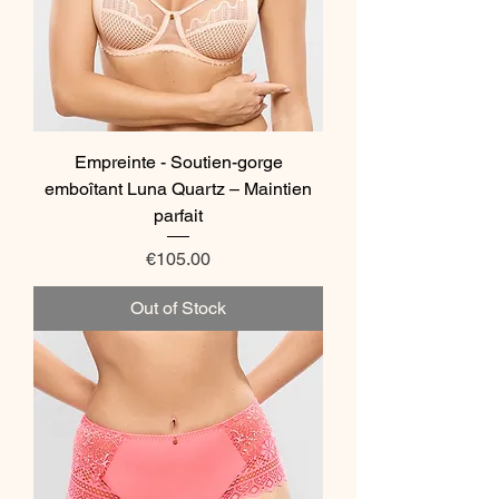
Empreinte - Soutien-gorge
emboîtant Luna Quartz – Maintien
parfait
Price
€105.00
Out of Stock