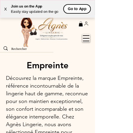
Livraison
GRATUITE
(à partir de 59€) à domicile par
Join us on the App
Go to App
X
Colissimo en France métropolitaine
Easily stay updated on the go
Empreinte
Découvrez la marque Empreinte,
référence incontournable de la
lingerie haut de gamme, reconnue
pour son maintien exceptionnel,
son confort incomparable et son
élégance intemporelle. Chez
Agnès Lingerie, nous avons
sélectionné Empreinte pour