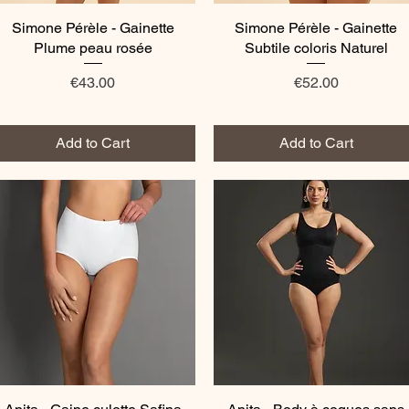
Simone Pérèle - Gainette
Quick View
Simone Pérèle - Gainette
Quick View
Plume peau rosée
Subtile coloris Naturel
Price
Price
€43.00
€52.00
Add to Cart
Add to Cart
Quick View
Quick View