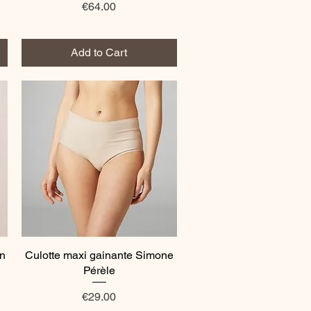
Price
€64.00
Add to Cart
on
Culotte maxi gainante Simone
Quick View
Pérèle
Price
€29.00