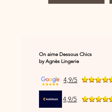
On aime Dessous Chics
by Agnès Lingerie
4,9/5
4,9/5