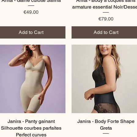
Anita - Gaine culotte Safina
Anita - Body à coques sans
armature essential Noir/Dess
Price
€49.00
Price
€79.00
Add to Cart
Add to Cart
Janira - Panty gainant
Quick View
Janira - Body Forte Shape
Quick View
Silhouette courbes parfaites
Greta
Perfect curves