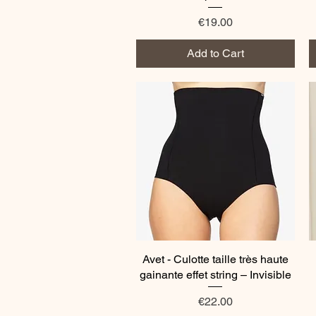
Price
€19.00
Add to Cart
Avet - Culotte taille très haute
Quick View
gainante effet string – Invisible
Price
€22.00