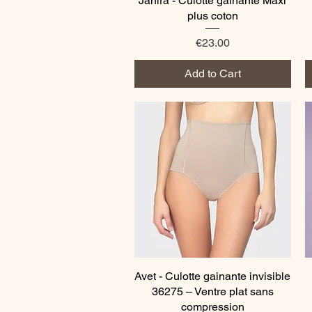
Janira - Culotte gainante Maxi
plus coton
Price
€23.00
Add to Cart
Avet - Culotte gainante invisible
Quick View
36275 – Ventre plat sans
compression