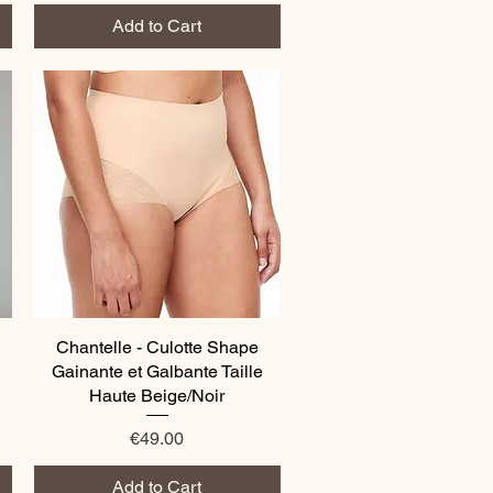
Add to Cart
Chantelle - Culotte Shape
Quick View
Gainante et Galbante Taille
Haute Beige/Noir
Price
€49.00
Add to Cart