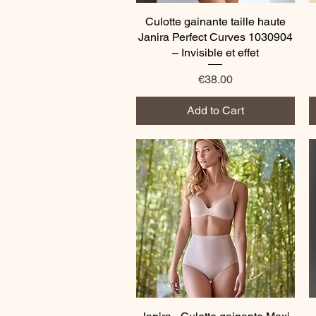
Culotte gainante taille haute
Quick View
Janira Perfect Curves 1030904
– Invisible et effet
Price
€38.00
Add to Cart
Quick View