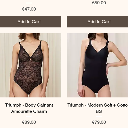
Price
€59.00
Price
€47.00
Add to Cart
Add to Cart
Triumph - Body Gainant
Quick View
Triumph - Modern Soft + Cott
Quick View
Amourette Charm
BS
Price
Price
€89.00
€79.00