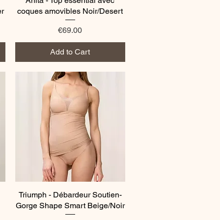
Anita - Top essential avec
er
coques amovibles Noir/Desert
Price
€69.00
Add to Cart
Triumph - Débardeur Soutien-
Quick View
Gorge Shape Smart Beige/Noir