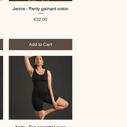
Janira - Panty gainant coton
Quick View
Price
€32.00
Add to Cart
Quick View