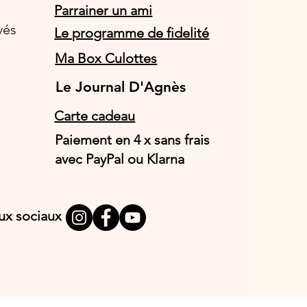
Parrainer un ami
vés
Le programme de fidelité
Ma Box Culottes
Le Journal D'Agnès
Le Journal D'Agnès
Carte cadeau
Paiement en 4 x sans frais
avec PayPal ou Klarna
aux sociaux