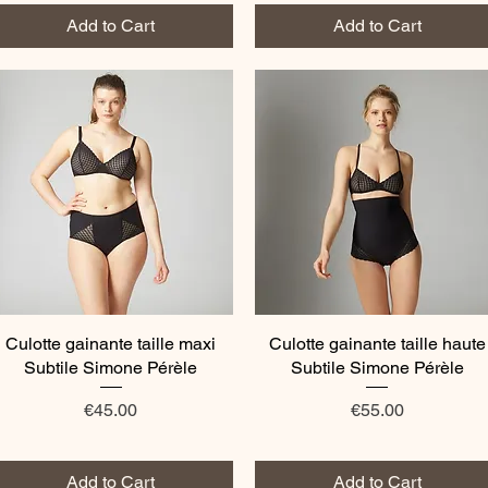
Add to Cart
Add to Cart
Culotte gainante taille maxi
Quick View
Culotte gainante taille haute
Quick View
Subtile Simone Pérèle
Subtile Simone Pérèle
Price
Price
€45.00
€55.00
Add to Cart
Add to Cart