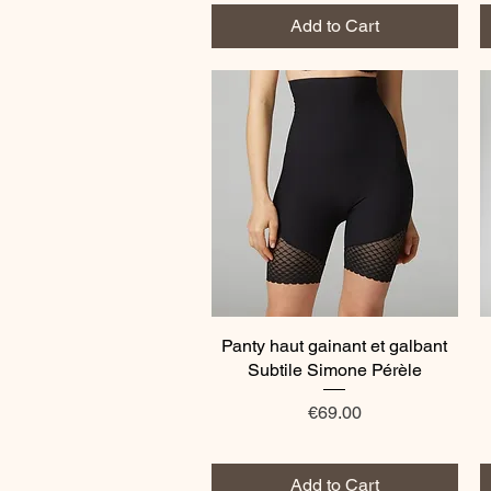
Add to Cart
Panty haut gainant et galbant
Quick View
Subtile Simone Pérèle
Price
€69.00
Add to Cart