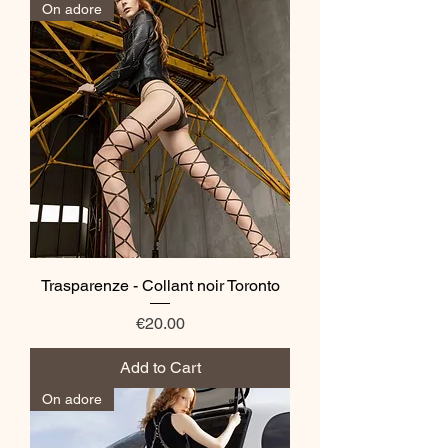
On adore
Trasparenze - Collant noir Toronto
Price
€20.00
Add to Cart
On adore