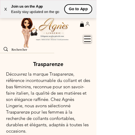
Livraison
GRATUITE
(à partir de 59€) à domicile par
Join us on the App
Go to App
X
Colissimo en France métropolitaine
Easily stay updated on the go
Trasparenze
Découvrez la marque Trasparenze,
référence incontournable du collant et des
bas féminins, reconnue pour son savoir-
faire italien, la qualité de ses matières et
son élégance raffinée. Chez Agnès
Lingerie, nous avons sélectionné
Trasparenze pour les femmes à la
recherche de collants confortables,
durables et élégants, adaptés à toutes les
occasions.