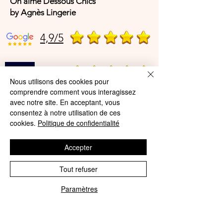
On aime Dessous Chics
by Agnès Lingerie
4,9/5
4,9/5
Nous utilisons des cookies pour
comprendre comment vous interagissez
avec notre site. En acceptant, vous
Offres et Services
consentez à notre utilisation de ces
cookies.
Politique de confidentialité
A propos de nous
Protection des données
Accepter
Mentions légales
Tout refuser
CGV
Paramètres
© Agnès Lingerie – Tous droits
Phone
Email
réservés