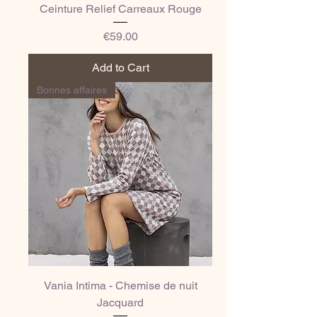
Ceinture Relief Carreaux Rouge
Price
€59.00
Add to Cart
Bonnes affaires
Vania Intima - Chemise de nuit
Jacquard