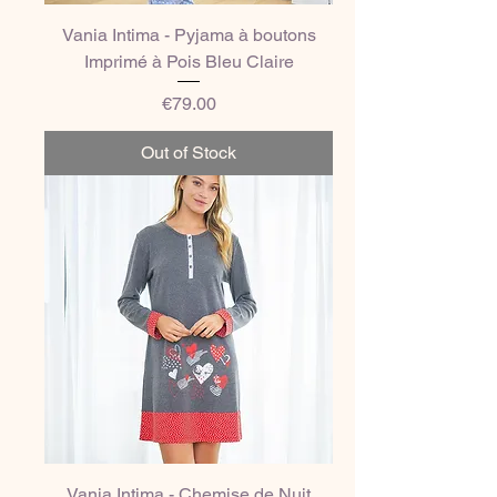
Vania Intima - Pyjama à boutons
Imprimé à Pois Bleu Claire
Price
€79.00
Out of Stock
Vania Intima - Chemise de Nuit