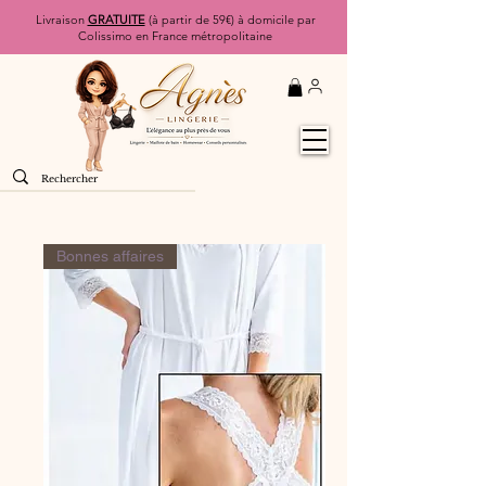
Livraison
GRATUITE
(à partir de 59€) à domicile par
Colissimo en France métropolitaine
Bonnes affaires