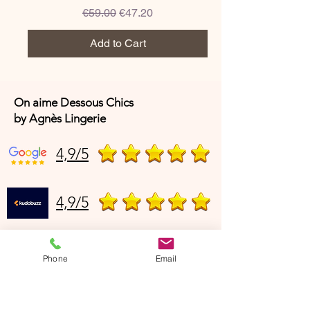
Regular Price
Sale Price
€59.00
€47.20
Add to Cart
On aime Dessous Chics
by Agnès Lingerie
4,9/5
4,9/5
Offres et Services
Phone
Email
A propos de nous
Protection des données