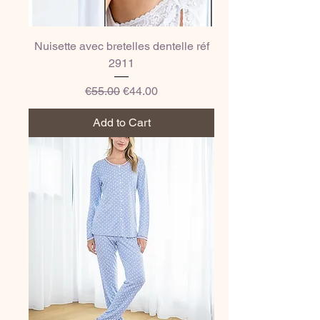
Nuisette avec bretelles dentelle réf
2911
Regular Price
Sale Price
€55.00
€44.00
Add to Cart