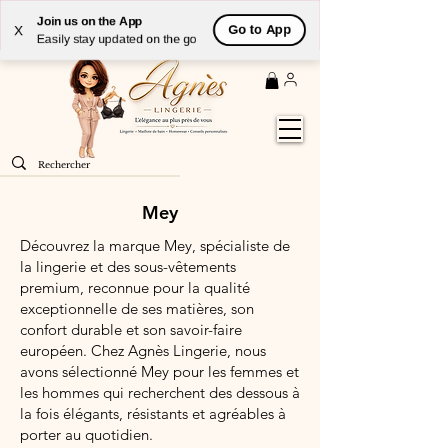
Livraison
GRATUITE
(à partir de 59€) à domicile par
Join us on the App
Go to App
X
Colissimo en France métropolitaine
Easily stay updated on the go
Mey
Découvrez la marque Mey, spécialiste de
la lingerie et des sous-vêtements
premium, reconnue pour la qualité
exceptionnelle de ses matières, son
confort durable et son savoir-faire
européen. Chez Agnès Lingerie, nous
avons sélectionné Mey pour les femmes et
les hommes qui recherchent des dessous à
la fois élégants, résistants et agréables à
porter au quotidien.