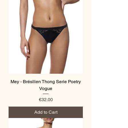
Mey - Brésilien Thong Serie Poetry
Vogue
Price
€32.00
Add to Cart