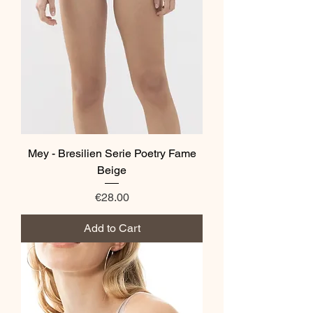
Mey - Bresilien Serie Poetry Fame
Beige
Price
€28.00
Add to Cart