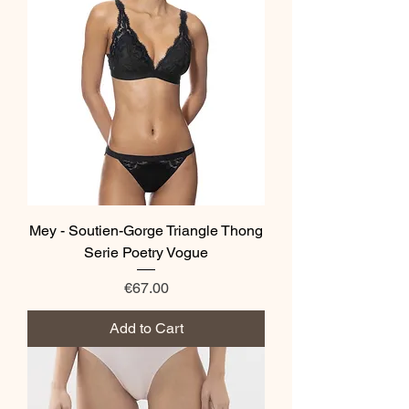
Mey - Soutien-Gorge Triangle Thong
Serie Poetry Vogue
Price
€67.00
Add to Cart