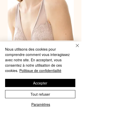
Mey - Soutien-Gorge Triangle Serie
Nous utilisons des cookies pour
Poetry Fame Beige
comprendre comment vous interagissez
avec notre site. En acceptant, vous
Price
€55.00
consentez à notre utilisation de ces
cookies.
Politique de confidentialité
Add to Cart
Accepter
Tout refuser
On aime Dessous Chics
Paramètres
by Agnès Lingerie
Phone
Email