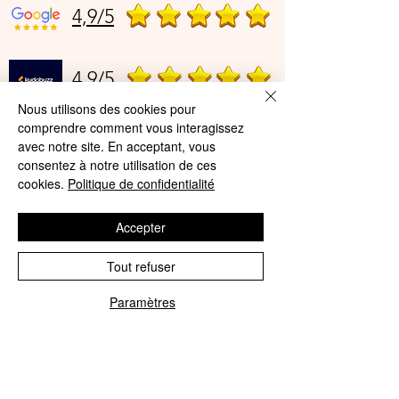
4,9/5
4,9/5
Nous utilisons des cookies pour
comprendre comment vous interagissez
Offres et Services
avec notre site. En acceptant, vous
consentez à notre utilisation de ces
A propos de nous
cookies.
Politique de confidentialité
Protection des données
Accepter
Mentions légales
Tout refuser
CGV
Paramètres
© Agnès Lingerie – Tous droits
Phone
Email
réservés
Le Journal D'Agnès
Le Journal D'Agnès
Guide des tailles