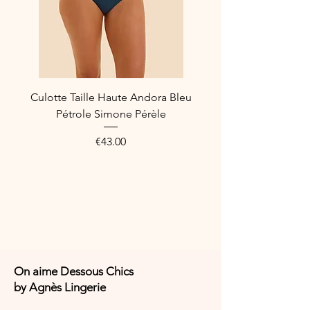
On aime :
Son effet amincissant qui sublime
la silhouette
Son drapé portefeuille asymétrique
élégant
Son mélange harmonieux
Culotte Taille Haute Andora Bleu
d’imprimé et de parties unies
Pétrole Simone Pérèle
Son style raffiné et intemporel
Price
€43.00
Composition
Polyamide – Élasthanne
Référence fabricant
M6-7388 – Felia Multicolore
On aime Dessous Chics
by Agnès Lingerie