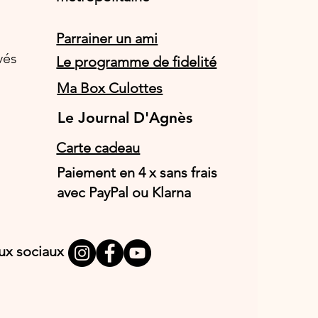
Parrainer un ami
vés
Le programme de fidelité
Ma Box Culottes
Le Journal D'Agnès
Le Journal D'Agnès
Carte cadeau
Paiement en 4 x sans frais
avec PayPal ou Klarna
aux sociaux