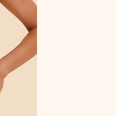
Polyamide – Élasthanne
Référence fabricant
M6-7474 – Tarja Marine & Blanc