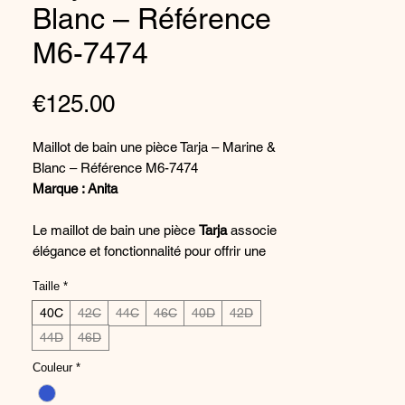
Blanc – Référence
M6-7474
Price
€125.00
Maillot de bain une pièce Tarja – Marine &
Blanc – Référence M6-7474
Marque : Anita
Le maillot de bain une pièce
Tarja
associe
élégance et fonctionnalité pour offrir une
silhouette féminine et moderne. Son
Taille
*
encolure en V
met délicatement le
décolleté en valeur, tandis que les
40C
42C
44C
46C
40D
42D
coques
souples
assurent un galbe naturel et un
44D
46D
confort optimal.
Couleur
*
Les
fronces flatteuses
soulignent la
silhouette et apportent une touche de