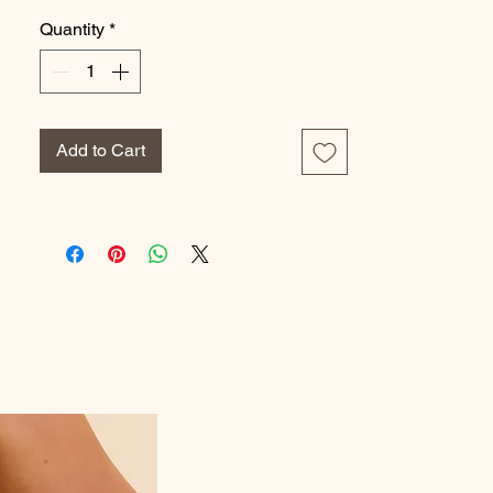
raffinement. L’élément phare de ce modèle
Quantity
*
est sa
longue fermeture zippée à l’avant
,
qui apporte un style moderne et permet
d’ajuster le décolleté selon vos envies.
Dans son coloris
marine et blanc
, ce
maillot de bain offre un look chic et
Add to Cart
intemporel, parfait pour la plage comme
pour la piscine.
On aime :
Son encolure en V élégante
Ses coques souples pour un galbe
naturel
Ses fronces qui mettent la silhouette en
valeur
Sa fermeture zippée avant pratique et
tendance
Composition