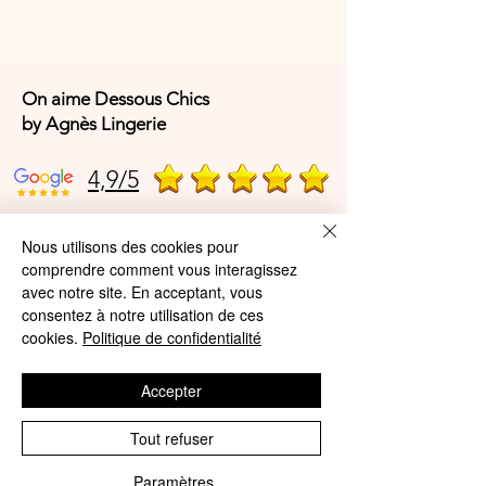
On aime Dessous Chics
by Agnès Lingerie
4,9/5
Nous utilisons des cookies pour
4,9/5
comprendre comment vous interagissez
avec notre site. En acceptant, vous
consentez à notre utilisation de ces
Offres et Services
cookies.
Politique de confidentialité
A propos de nous
Accepter
Protection des données
Tout refuser
Mentions légales
Paramètres