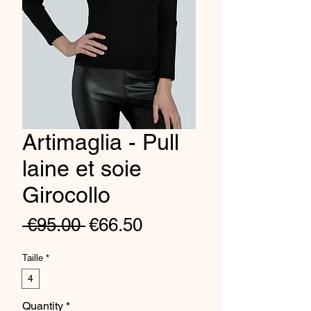
Artimaglia - Pull
laine et soie
Girocollo
Regular
Sale
 €95.00 
€66.50
Price
Price
Taille
*
4
Quantity
*