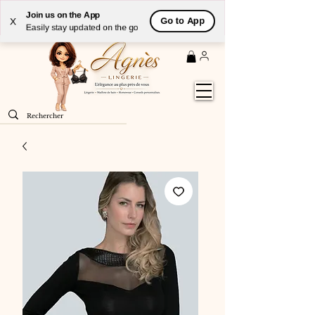
Livraison
GRATUITE
(à partir de 59€) à domicile par
Join us on the App
Go to App
X
Colissimo en France métropolitaine
Easily stay updated on the go