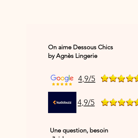
On aime Dessous Chics
by Agnès Lingerie
4,9/5
4,9/5
Une question, besoin