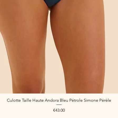
Culotte Taille Haute Andora Bleu Pétrole Simone Pérèle
Quick View
Price
€43.00