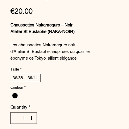
Price
€20.00
Chaussettes Nakameguro – Noir
Atelier St Eustache (NAKA-NOIR)
Les chaussettes Nakameguro noir
d’Atelier St Eustache, inspirées du quartier
éponyme de Tokyo, allient élégance
graphique et minimalisme contemporain.
Taille
*
Leur jeu de transparence subtile et de
lignes structurées évoque l’architecture
36/38
39/41
urbaine et les reflets de la rivière Meguro.
Couleur
*
Confectionnées en Italie, elles marient
voile délicat et empiècements opaques
pour un contraste sophistiqué. Leur design
Quantity
*
unique en fait un accessoire fort, à porter
avec des chaussures ouvertes ou
fermées pour révéler toute leur singularité.