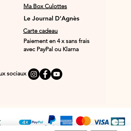
Ma Box Culottes
Le Journal D'Agnès
Le Journal D'Agnès
Carte cadeau
Paiement en 4 x sans frais
avec PayPal ou Klarna
aux sociaux
T
E