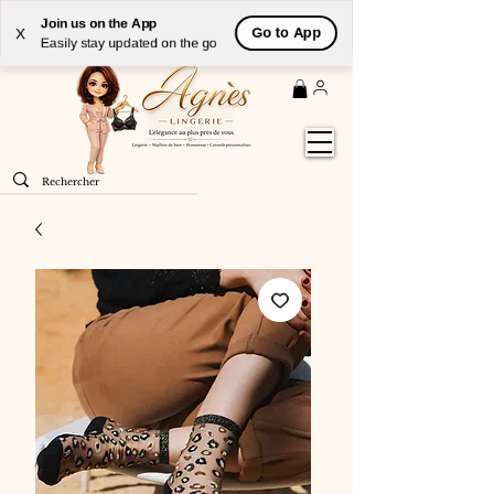
Livraison
GRATUITE
(à partir de 59€) à domicile par
Join us on the App
Go to App
X
Colissimo en France métropolitaine
Easily stay updated on the go