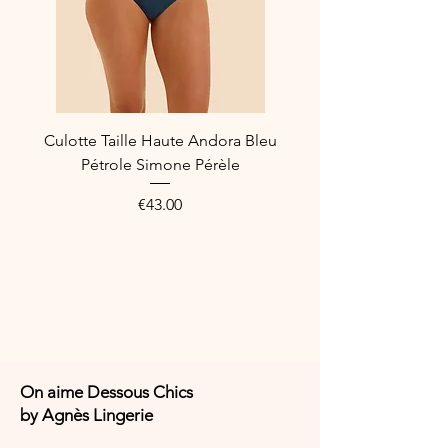
30% Polyamide
9% Acrylique
6% Viscose
3% Coton
2% Elasthanne
Culotte Taille Haute Andora Bleu
Référence Fabricant : BASL20.3
Pétrole Simone Pérèle
Price
€43.00
On aime Dessous Chics
by Agnès Lingerie