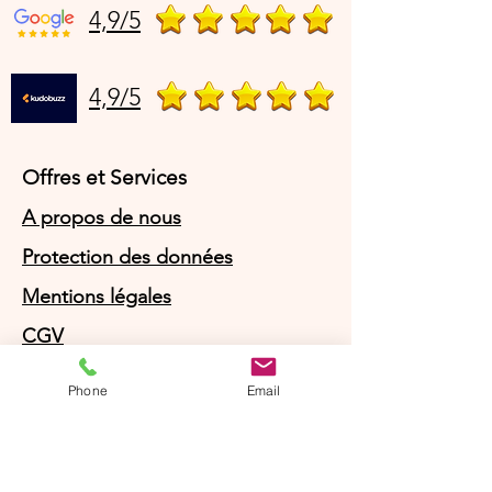
4,9/5
4,9/5
Offres et Services
A propos de nous
Protection des données
Mentions légales
CGV
© Agnès Lingerie – Tous droits
Phone
Email
réservés
Le Journal D'Agnès
Le Journal D'Agnès
Guide des tailles