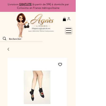
Livraison
GRATUITE
(à partir de 59€) à domicile par
Colissimo en France métropolitaine