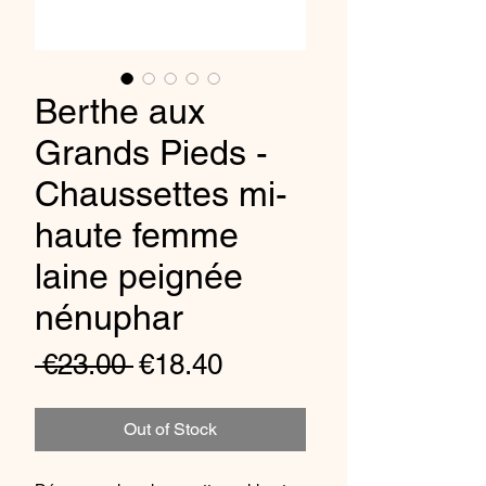
Berthe aux
Grands Pieds -
Chaussettes mi-
haute femme
laine peignée
nénuphar
Regular
Sale
 €23.00 
€18.40
Price
Price
Out of Stock