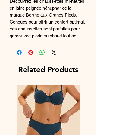
Découvrez les chaussettes mi-hautes
en laine peignée nénuphar de la
marque Berthe aux Grands Pieds.
Conçues pour offrir un confort optimal,
ces chaussettes sont parfaites pour
garder vos pieds au chaud tout en
ajoutant une touche élégante à votre
tenue. La couleur bleu marine apporte
une touche classique et intemporelle à
ces chaussettes, qui s'adapteront à
Related Products
toutes vos occasions. Fabriquées
avec des matériaux de haute qualité,
elles sont durables et résistantes.
Ajoutez une paire de chaussettes
Berthe aux Grands Pieds à votre
collection pour une sensation de luxe
au quotidien.
Composition :
50% Laine peignée