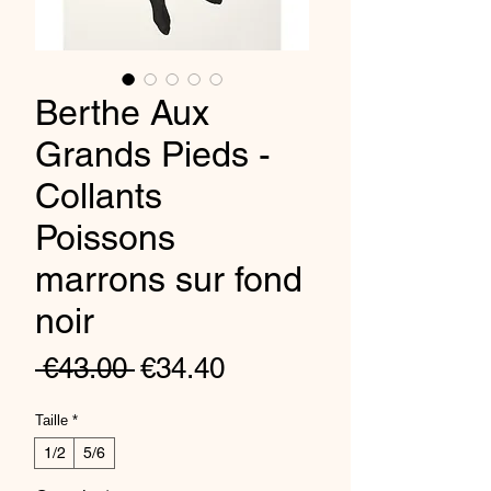
Berthe Aux
Grands Pieds -
Collants
Poissons
marrons sur fond
noir
Regular
Sale
 €43.00 
€34.40
Price
Price
Taille
*
1/2
5/6