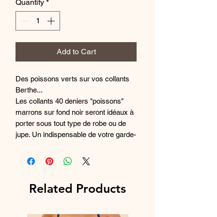
Quantity
*
Add to Cart
Des poissons verts sur vos collants
Berthe...
Les collants 40 deniers "poissons"
marrons sur fond noir seront idéaux à
porter sous tout type de robe ou de
jupe. Un indispensable de votre garde-
robe !
Un savoir-faire 100% français
Tricotés en 3 dimensions, les collants
Related Products
"poissons" marrons sur fond
noir possèdent une maille solide et
extensible. Le lycra en fil recyclé