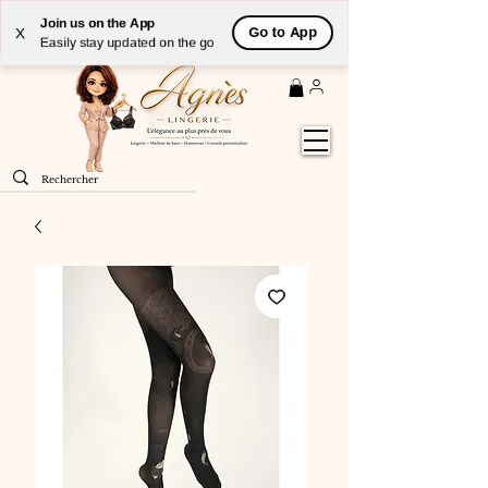
Livraison
GRATUITE
(à partir de 59€) à domicile par
Join us on the App
Go to App
X
Colissimo en France métropolitaine
Easily stay updated on the go