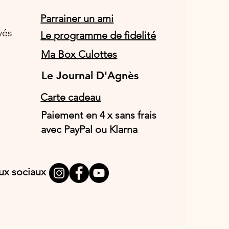
Parrainer un ami
vés
Le programme de fidelité
Ma Box Culottes
Le Journal D'Agnès
Le Journal D'Agnès
Carte cadeau
Paiement en 4 x sans frais
avec PayPal ou Klarna
aux sociaux