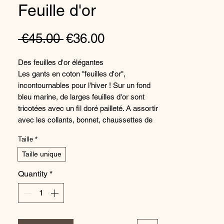
Feuille d'or
Regular
Sale
 €45.00 
€36.00
Price
Price
Des feuilles d'or élégantes
Les gants en coton "feuilles d'or",
incontournables pour l'hiver ! Sur un fond
bleu marine, de larges feuilles d'or sont
tricotées avec un fil doré pailleté. A assortir
avec les collants, bonnet, chaussettes de
la même collection.
Taille
*
Un savoir-faire 100% français
Taille unique
Les gants "feuilles d'or" sont tricotés dans
Quantity
*
un coton à longues fibres de très belle
qualité. Ils sont fabriqués intégralement en
bandes sur des métiers à tricoter les
chaussettes et les collants. Les bandes
sont ensuite assemblées par nos