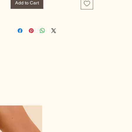
Add to Cart
couturières, qui leur donnent leur forme
définitive en y apportant une multitude de
finitions. Les doigts sont gansés à la main,
il n'y a pas de formation d'yeux entre
chaque doigt. Les gants seront alors plus
solides et chauds. Nos gants sont
fabriqués par notre partenaire Gant Maille,
situé à Ravenel (60). Vous souhaitez en
savoir plus sur la fabrication des produits
Berthe ? Rendez-vous sur notre site.
Conseils d'entretien des gants "feuilles
d'or"
Nos produits sont de belle manufacture, un
soin particulier doit leur être apporté. Nous
vous conseillons de toujours les laver en
machine avec une lessive adaptée, sur
l'envers à 30° maximum. Lavage à sec,
sèche-linge et blanchiment interdit !