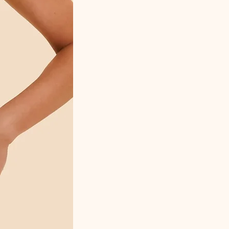
Composition : 76% Coton 20% Polyamide
2% Elasthanne 2% Polyester
Référence fabricant : BAGGG20.2