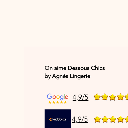
On aime Dessous Chics
by Agnès Lingerie
4,9/5
4,9/5