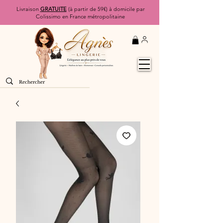
Livraison
GRATUITE
(à partir de 59€) à domicile par
Colissimo en France métropolitaine