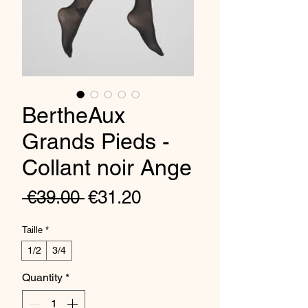
BertheAux
Grands Pieds -
Collant noir Ange
Regular
Sale
 €39.00 
€31.20
Price
Price
Taille
*
1/2
3/4
Quantity
*