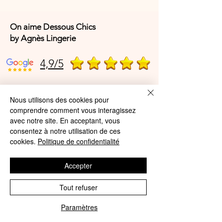
On aime Dessous Chics
by Agnès Lingerie
4,9/5
4,9/5
Nous utilisons des cookies pour
comprendre comment vous interagissez
avec notre site. En acceptant, vous
consentez à notre utilisation de ces
Offres et Services
cookies.
Politique de confidentialité
A propos de nous
Accepter
Protection des données
Tout refuser
Mentions légales
CGV
Paramètres
Phone
Email