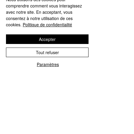
comprendre comment vous interagissez
4,9/5
avec notre site. En acceptant, vous
consentez à notre utilisation de ces
cookies.
Politique de confidentialité
4,9/5
Accepter
Offres et Services
Tout refuser
A propos de nous
Paramètres
Phone
Email
Protection des données
Mentions légales
CGV
© Agnès Lingerie – Tous droits
réservés
Le Journal D'Agnès
Le Journal D'Agnès
Guide des tailles