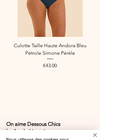
Culotte Taille Haute Andora Bleu
Pétrole Simone Pérèle
Price
€43.00
On aime Dessous Chics
by Agnès Lingerie
Nous utilisons des cookies pour