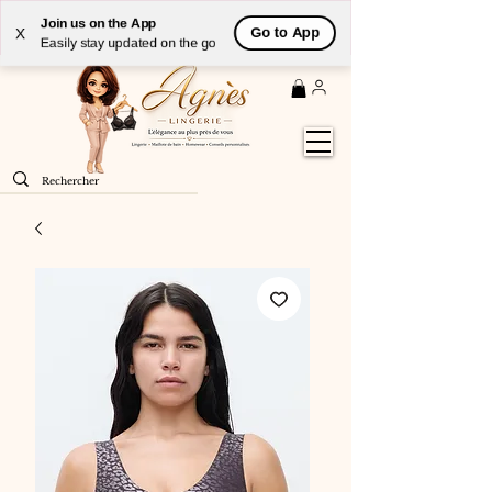
Livraison
GRATUITE
(à partir de 59€) à domicile par
Join us on the App
Go to App
X
Colissimo en France métropolitaine
Easily stay updated on the go