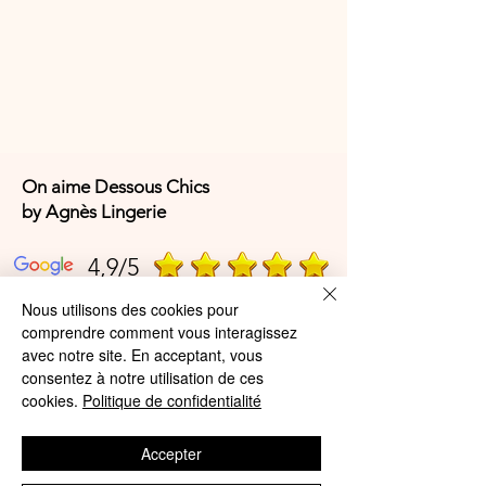
Composition :
76 % polyamide – 24 %
élasthanne
Code article fabricant :
C22OM0
On aime Dessous Chics
by Agnès Lingerie
4,9/5
Nous utilisons des cookies pour
comprendre comment vous interagissez
4,9/5
avec notre site. En acceptant, vous
consentez à notre utilisation de ces
cookies.
Politique de confidentialité
Offres et Services
Accepter
A propos de nous