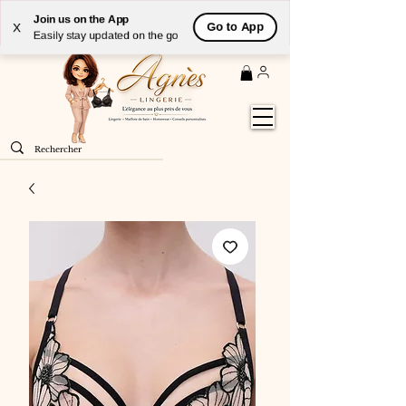
Livraison
GRATUITE
(à partir de 59€) à domicile par
Join us on the App
Go to App
X
Colissimo en France métropolitaine
Easily stay updated on the go