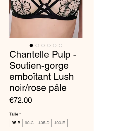
Chantelle Pulp -
Soutien-gorge
emboîtant Lush
noir/rose pâle
Price
€72.00
Taille
*
95 B
90 C
105 D
100 E