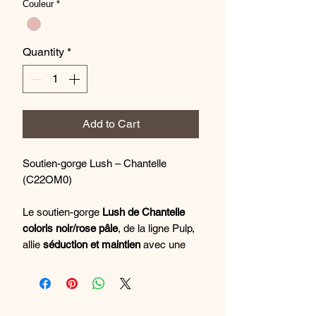
Couleur
*
Quantity
*
Add to Cart
Soutien-gorge Lush – Chantelle
(C22OM0)
Le soutien-gorge
Lush de Chantelle
coloris noir/rose pâle
, de la ligne Pulp,
allie
séduction et maintien
avec une
élégance moderne. Sa coupe avec
armatures assure un galbe naturel de
la poitrine, tandis que la dentelle
raffinée apporte un charme délicat et