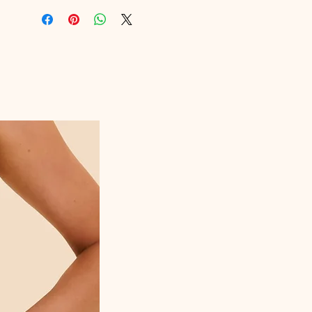
Composition : dentelle 80% Polyamide
20% Élasthanne tissu 74% Polyester 26%
Élasthanne tulle 86% Polyamide 14%
Élasthanne maille 100% Coton