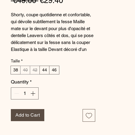
Regular
Sale
 €49.00 
€29.40
Price
Price
Shorty, coupe quotidienne et confortable,
qui dévoile subtilement la fesse Maille
mate sur le devant pour plus d'opacité et
dentelle Leavers côtés et dos, qui se pose
délicatement sur la fesse sans la couper
Elastique à la taille Devant décoré d'un
noeud avec bijou "C" Evidé triangle au dos,
Taille
*
orné d'un élastique et d'un bijou Fond de
slip coton GOTS
38
40
42
44
46
Quantity
*
Shorty en maille mate sur le devant pour
plus d'opacité Dentelle Leavers côtés et
dos, la dentelle se pose délicatement sur la
fesse sans la couper Elastique à la taille
Devant décoré d'un noeud avec bijou "C"
Add to Cart
Evidé triangle au dos, orné d'un élastique
et d'un bijou Fond de slip coton GOTS