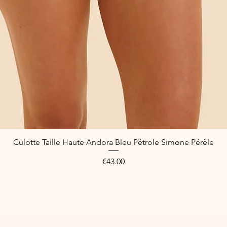
Culotte Taille Haute Andora Bleu Pétrole Simone Pérèle
Quick View
Price
€43.00