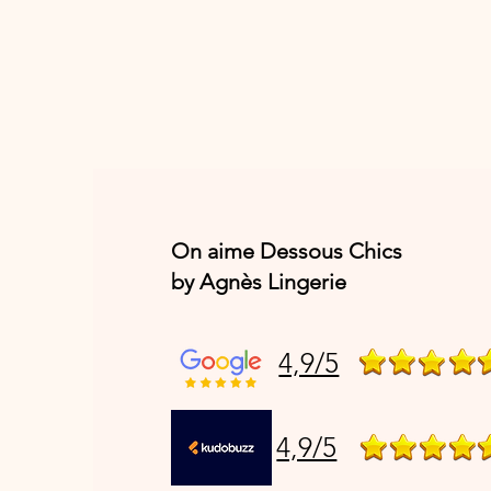
On aime Dessous Chics
by Agnès Lingerie
4,9/5
4,9/5