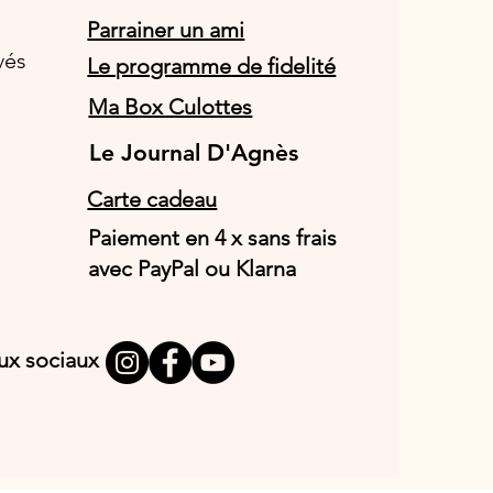
Parrainer un ami
vés
Le programme de fidelité
Ma Box Culottes
Le Journal D'Agnès
Le Journal D'Agnès
Carte cadeau
Paiement en 4 x sans frais
avec PayPal ou Klarna
aux sociaux