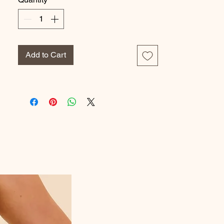
chaussettes pailletées signées Berthe Aux
Grands Pieds.
Composition :
Add to Cart
65% Viscose
20% Polyamide
9% Polyester
4% Coton
2% Élasthanne
Référence Fabricant : BAGLUR.4