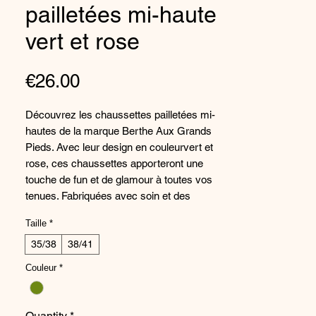
pailletées mi-haute
vert et rose
Price
€26.00
Découvrez les chaussettes pailletées mi-
hautes de la marque Berthe Aux Grands
Pieds. Avec leur design en couleurvert et
rose, ces chaussettes apporteront une
touche de fun et de glamour à toutes vos
tenues. Fabriquées avec soin et des
matériaux de qualité, elles offrent un
Taille
*
confort inégalé tout au long de la journée.
Parfaites pour ajouter une touche d'éclat à
35/38
38/41
vos looks, ces chaussettes sont un
Couleur
*
accessoire indispensable pour toutes les
adeptes de la mode. Offrez-vous l'alliance
parfaite entre style et confort avec ces
Quantity
*