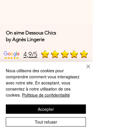
On aime Dessous Chics
by Agnès Lingerie
4,9/5
Nous utilisons des cookies pour
4,9/5
comprendre comment vous interagissez
avec notre site. En acceptant, vous
consentez à notre utilisation de ces
cookies.
Politique de confidentialité
Offres et Services
A propos de nous
Accepter
Protection des données
Tout refuser
Mentions légales