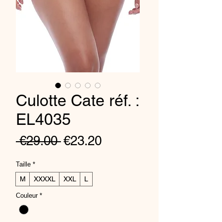
Culotte Cate réf. :
EL4035
Regular
Sale
 €29.00 
€23.20
Price
Price
Taille
*
M
XXXXL
XXL
L
Couleur
*