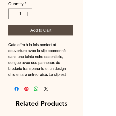
Quantity
*
Add to Cart
Cate offre à la fois confort et 
couverture avec le slip coordonné 
dans une teinte noire essentielle, 
conçue avec des panneaux de 
broderie transparents et un design 
chic en arc entrecroisé. Le slip est 
confectionné dans un tissu élasthanne 
lisse et légèrement brillant, disponible 
dans les tailles M - 4XL.

Code de produit : EL4035BLK
Related Products