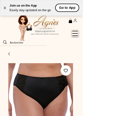
Livraison
GRATUITE
(à partir de 59€) à domicile par
Join us on the App
Go to App
X
Colissimo en France métropolitaine
Easily stay updated on the go