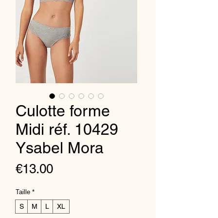
Culotte forme
Midi réf. 10429
Ysabel Mora
Price
€13.00
Taille
*
S
M
L
XL