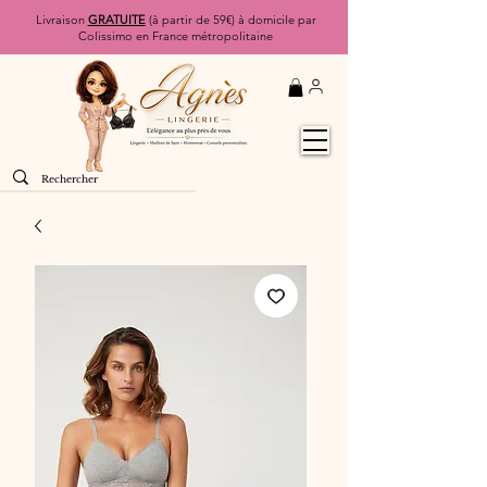
Livraison
GRATUITE
(à partir de 59€) à domicile par
Colissimo en France métropolitaine