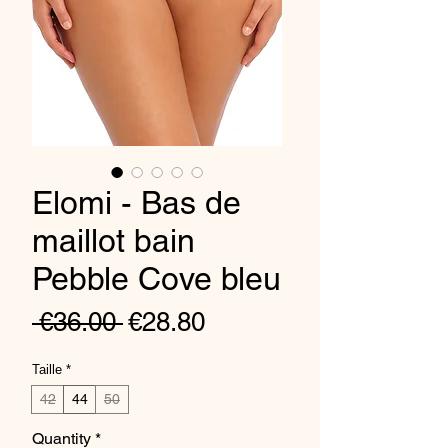
Elomi - Bas de
maillot bain
Pebble Cove bleu
Regular
Sale
 €36.00 
€28.80
Price
Price
Taille
*
42
44
50
Quantity
*