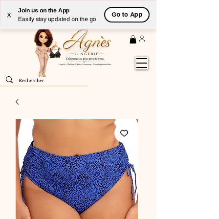
Livraison
GRATUITE
(à partir de 59€) à domicile par
Join us on the App
Go to App
X
Colissimo en France métropolitaine
Easily stay updated on the go