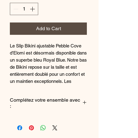
Add to Cart
Le Slip Bikini ajustable Pebble Cove
d'Elomi est désormais disponible dans
un superbe bleu Royal Blue. Notre bas
de Bikini repose sur la taille et est
entièrement doublé pour un confort et
un maintien exceptionnels. Les
nouettes réglables sur les côtés
permettent de choisir une coupe plus
Complétez votre ensemble avec
ou moins couvrante selon les envies
:
du moment. Associez-le au Haut de
Bikini Bardot de la même collection
Le haut de maillot de bain
pour compléter votre look balnéaire.
Caractéristiques