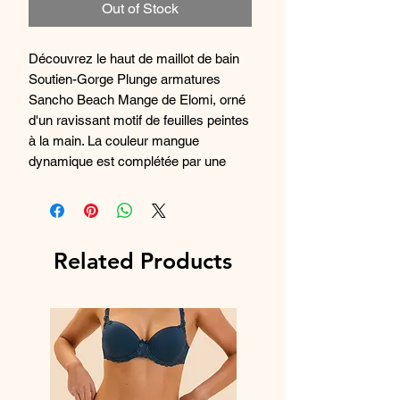
Out of Stock
Découvrez le haut de maillot de bain
Soutien-Gorge Plunge armatures
Sancho Beach Mange de Elomi, orné
d'un ravissant motif de feuilles peintes
à la main. La couleur mangue
dynamique est complétée par une
palette de tons acidulés mangue et
mandarine pour un look estival frais et
moderne. La marque Elomi est
réputée pour proposer des sous-
Related Products
vêtements de qualité, offrant à la fois
confort et style. Ce haut de maillot de
bain plongeant avec armatures est un
choix idéal pour celles qui recherchent
un soutien optimal et une touche de
glamour sur la plage. Ajoutez une
touche de couleur et de sophistication