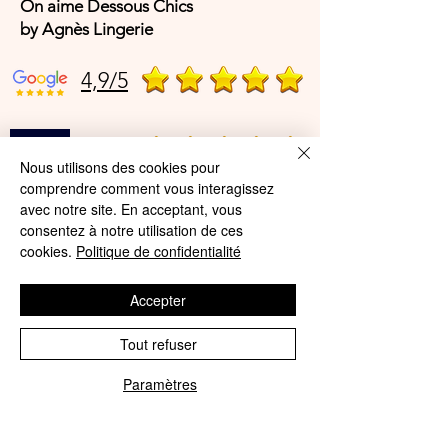
On aime Dessous Chics
by Agnès Lingerie
4,9/5
4,9/5
Nous utilisons des cookies pour
comprendre comment vous interagissez
avec notre site. En acceptant, vous
Offres et Services
consentez à notre utilisation de ces
cookies.
Politique de confidentialité
A propos de nous
Protection des données
Accepter
Mentions légales
Tout refuser
CGV
Paramètres
Phone
Email
© Agnès Lingerie – Tous droits
réservés