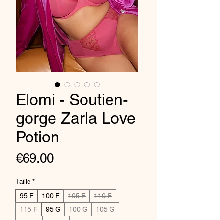
Elomi - Soutien-
gorge Zarla Love
Potion
Price
€69.00
Taille
*
95 F
100 F
105 F
110 F
115 F
95 G
100 G
105 G