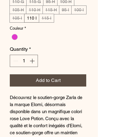
110 G
115 G
95 H
100 H
105 H
110 H
115 H
95 I
100 I
105 I
110 I
115 I
Couleur
*
Quantity
*
Add to Cart
Découvrez le soutien-gorge Zarla de
la marque Elomi, désormais
disponible dans un magnifique colori
rose Love Potion. Conçu avec la
qualité et le confort inégalés d'Elomi,
ce soutien-gorge offre un maintien