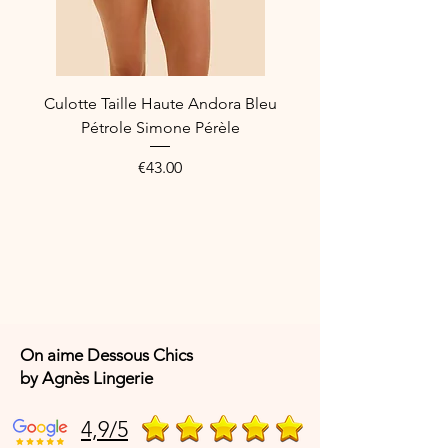
ElastanneDoublure Côtés: 59%
Polyamide, 41% Elastanne
Référence fabricant : EL302505LON
Culotte Taille Haute Andora Bleu
Pétrole Simone Pérèle
Price
€43.00
On aime Dessous Chics
by Agnès Lingerie
4,9/5