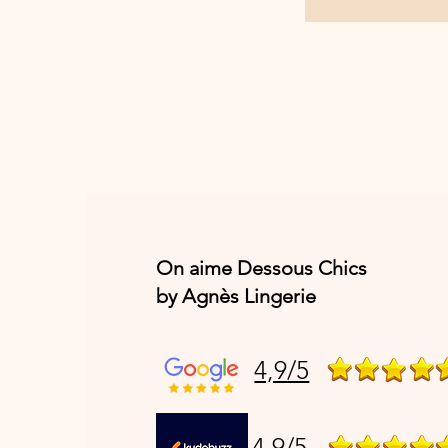
On aime Dessous Chics
by Agnès Lingerie
4,9/5
4,9/5