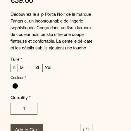
Price
€39.00
Découvrez le slip Portia Noir de la marque
Fantasie, un incontournable de lingerie
sophistiquée. Conçu dans un tissu luxueux
de couleur noir, ce slip offre une coupe
flatteuse et confortable. La dentelle délicate
et les détails subtils ajoutent une touche
d'élégance à ce sous-vêtement. Parfait
Taille
*
pour compléter votre ensemble de lingerie
ou pour une touche de glamour au
S
M
L
XL
XXL
quotidien, le slip Portia Noir vous offrira un
Couleur
*
style raffiné et un confort optimal toute la
journée. Ajoutez cette pièce intemporelle à
votre collection de lingerie pour une allure
Quantity
*
sensuelle et féminine.
Composition :
Derriere: 94% Polyamide, 6% Elastanne
Broderie: 100% Polyester
Add to Cart