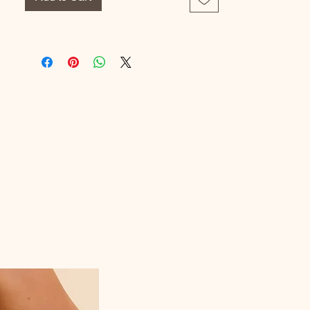
Devant: 63% Polyamide, 37%
Elastanne
Doublure Avant: 94% Polyamide, 6%
Elastanne
Doublure Gousset: 100% Coton
Référence Fabricant : FL102650