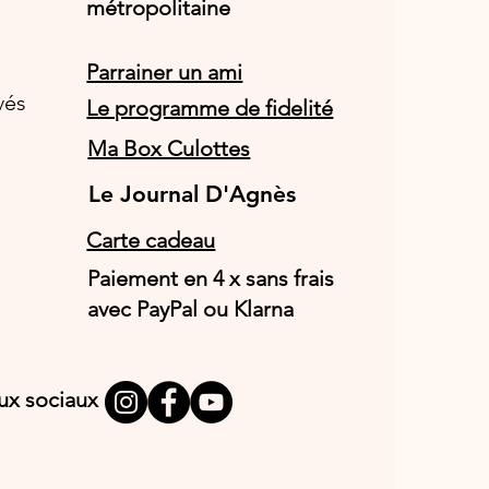
métropolitaine
Parrainer un ami
vés
Le programme de fidelité
Ma Box Culottes
Le Journal D'Agnès
Le Journal D'Agnès
Carte cadeau
Paiement en 4 x sans frais
avec PayPal ou Klarna
aux sociaux