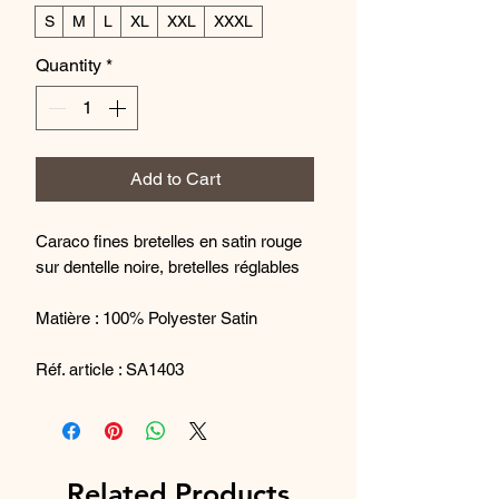
S
M
L
XL
XXL
XXXL
Quantity
*
Add to Cart
Caraco fines bretelles en satin rouge
sur dentelle noire, bretelles réglables
Matière : 100% Polyester Satin
Réf. article : SA1403
Fabriqué en France
Related Products