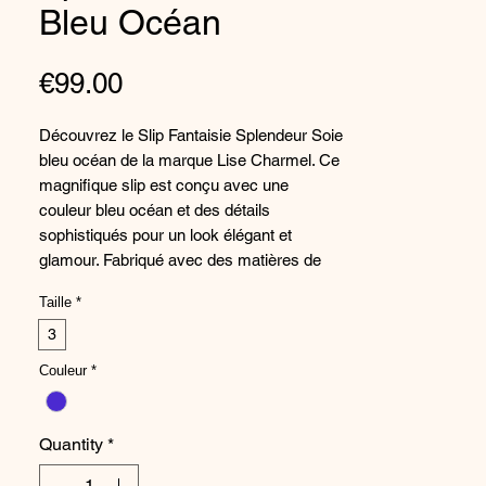
Bleu Océan
Price
€99.00
Découvrez le Slip Fantaisie Splendeur Soie
bleu océan de la marque Lise Charmel. Ce
magnifique slip est conçu avec une
couleur bleu océan et des détails
sophistiqués pour un look élégant et
glamour. Fabriqué avec des matières de
haute qualité, ce slip offre confort et
Taille
*
douceur tout au long de la journée. Avec sa
coupe flatteuse et ses finitions raffinées,
3
ce slip est un indispensable pour votre
Couleur
*
collection de lingerie. Complétez votre
ensemble avec le soutien-gorge assorti
pour une allure irrésistible. Offrez-vous le
Quantity
*
luxe et la beauté avec ce Slip Fantaisie
Splendeur Soie bleu océan de Lise