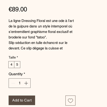
Price
€89.00
La ligne Dressing Floral est une ode à l'art
de la guipure dans un style intemporel où
s'entremêlent graphisme floral exclusif et
broderie sur fond "tatoo".
Slip séduction en tulle échancré sur le
devant. Ce slip dégage la cuisse et
découvre la mi-fesse avec sensualité.
Taille
*
Empiècements de guipure effet tatoo.
Délicat nœud en organza situé au milieu
4
5
du dos.
Quantity
*
Composition : 52% Polyester, 30%
Polyamide, 12% Coton, 6% Élasthanne
Référence fabriquant : ACC00788
Add to Cart