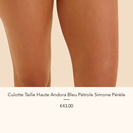
Culotte Taille Haute Andora Bleu Pétrole Simone Pérèle
Quick View
Price
€43.00