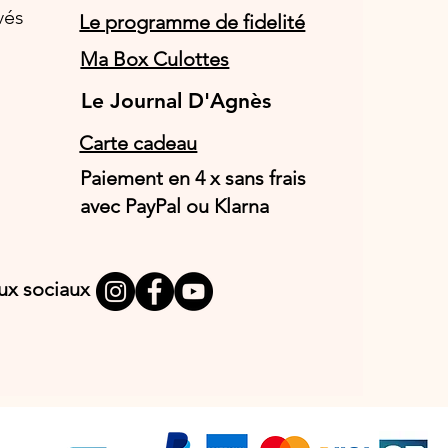
vés
Le programme de fidelité
Ma Box Culottes
Le Journal D'Agnès
Le Journal D'Agnès
Carte cadeau
Paiement en 4 x sans frais
avec PayPal ou Klarna
aux sociaux