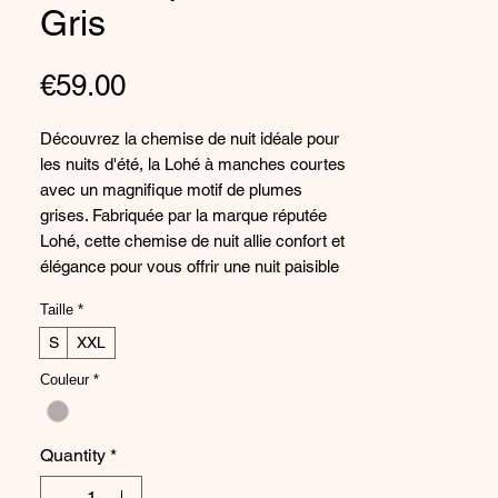
Gris
Price
€59.00
Découvrez la chemise de nuit idéale pour
les nuits d'été, la Lohé à manches courtes
avec un magnifique motif de plumes
grises. Fabriquée par la marque réputée
Lohé, cette chemise de nuit allie confort et
élégance pour vous offrir une nuit paisible
et relaxante. Sa coupe ample et légère
Taille
*
vous garantit une sensation de fraîcheur et
de liberté de mouvement. Confectionnée
S
XXL
en tissu doux et respirant, elle est parfaite
Couleur
*
pour rester confortable pendant les nuits
chaudes. Offrez-vous la douceur et le style
avec la chemise de nuit à manches
Quantity
*
courtes plumes grise de Lohé.