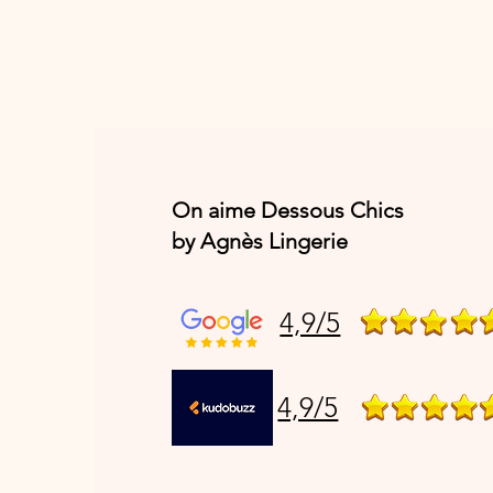
On aime Dessous Chics
by Agnès Lingerie
4,9/5
4,9/5