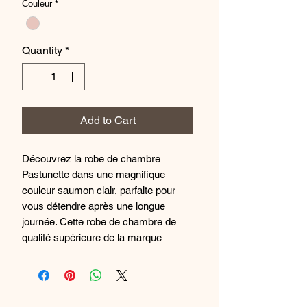
Couleur
*
Quantity
*
Add to Cart
Découvrez la robe de chambre
Pastunette dans une magnifique
couleur saumon clair, parfaite pour
vous détendre après une longue
journée. Cette robe de chambre de
qualité supérieure de la marque
Pastunette est l'ajout parfait à votre
garde-robe de nuit. Fabriquée avec
des matériaux doux et confortables,
cette robe de chambre légère est