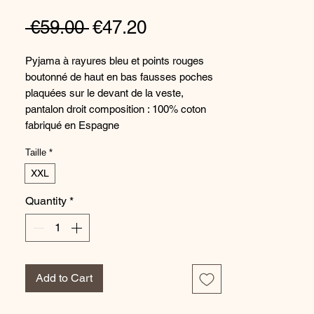
Regular
Sale
 €59.00 
€47.20
Price
Price
Pyjama à rayures bleu et points rouges 
boutonné de haut en bas fausses poches 
plaquées sur le devant de la veste, 
pantalon droit composition : 100% coton 
fabriqué en Espagne
Taille
*
XXL
Quantity
*
Add to Cart