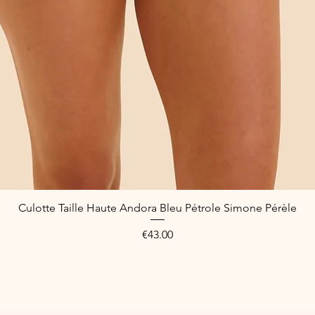
Culotte Taille Haute Andora Bleu Pétrole Simone Pérèle
Quick View
Price
€43.00