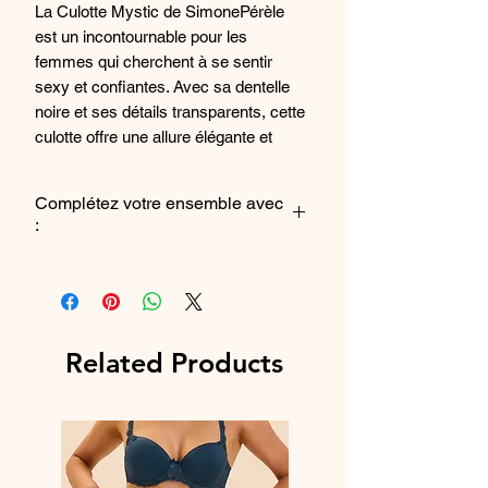
La Culotte Mystic de SimonePérèle
est un incontournable pour les
femmes qui cherchent à se sentir
sexy et confiantes. Avec sa dentelle
noire et ses détails transparents, cette
culotte offre une allure élégante et
sensuelle. La forme haute offre un
grand confort. La ligne Mystic est une
Complétez votre ensemble avec
collection de lingerie raffinée et
:
sophistiquée, parfaite pour les
occasions spéciales ou pour se faire
Le Soutien-gorge
plaisir au quotidien. Avec Simone
Le Tanga
Pérèle, vous êtes sûre de trouver la
culotte parfaite pour vous sentir belle
Related Products
et bien dans votre peau.
Référence Fabriquant : 1D3710_015