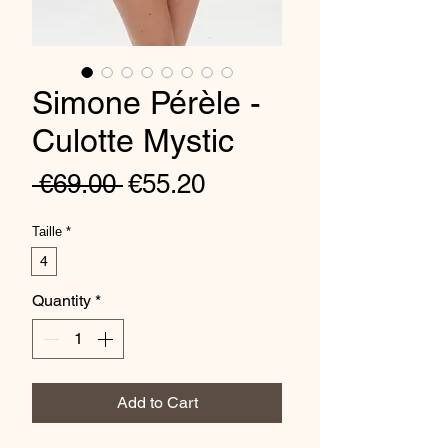
Simone Pérèle -
Culotte Mystic
Regular
Sale
 €69.00 
€55.20
Price
Price
Taille
*
4
Quantity
*
Add to Cart