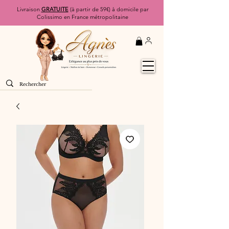
Livraison
GRATUITE
(à partir de 59€) à domicile par
Colissimo en France métropolitaine