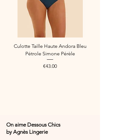
Référence fabriquant : 15Y630_011
Composition : 63% Polyamide, 20%
Coton et 17% Elasthanne
Culotte Taille Haute Andora Bleu
Pétrole Simone Pérèle
Price
€43.00
On aime Dessous Chics
by Agnès Lingerie