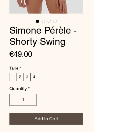
Simone Pérèle -
Shorty Swing
Price
€49.00
Taille
*
1
2
3
4
Quantity
*
Add to Cart