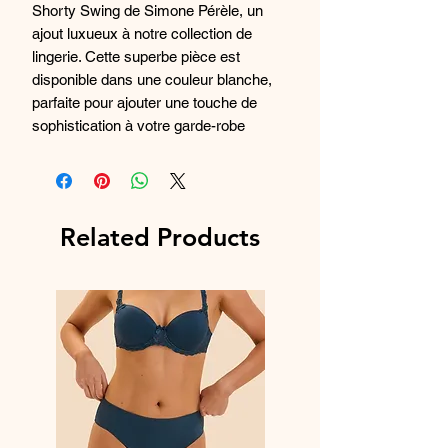
Shorty Swing de Simone Pérèle, un
ajout luxueux à notre collection de
lingerie. Cette superbe pièce est
disponible dans une couleur blanche,
parfaite pour ajouter une touche de
sophistication à votre garde-robe
intime. Le Shorty Swing présente des
détails en dentelle délicate et une
coupe flatteuse qui repose
confortablement sur les hanches, ce
Related Products
qui en fait un incontournable pour toute
femme élégante. Fabriquée avec des
matériaux de la plus haute qualité,
cette pièce offre à la fois confort et
style, ce qui la rend idéale pour un
usage quotidien ou pour des
occasions spéciales. Élevez votre jeu
de lingerie avec la beauté intemporelle
du Simone Pérèle Shorty Swing.