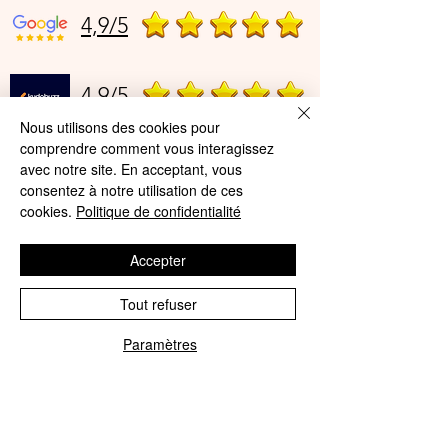
4,9/5
4,9/5
Nous utilisons des cookies pour
comprendre comment vous interagissez
Offres et Services
avec notre site. En acceptant, vous
consentez à notre utilisation de ces
A propos de nous
cookies.
Politique de confidentialité
Protection des données
Accepter
Mentions légales
Tout refuser
CGV
Paramètres
© Agnès Lingerie – Tous droits
Phone
Email
réservés
Le Journal D'Agnès
Le Journal D'Agnès
Guide des tailles