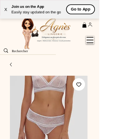
Livraison
GRATUITE
(à partir de 59€) à domicile par
Join us on the App
Go to App
X
Colissimo en France métropolitaine
Easily stay updated on the go