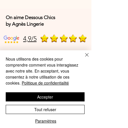
On aime Dessous Chics
by Agnès Lingerie
4,9/5
4,9/5
Nous utilisons des cookies pour
comprendre comment vous interagissez
avec notre site. En acceptant, vous
consentez à notre utilisation de ces
Offres et Services
cookies.
Politique de confidentialité
A propos de nous
Accepter
Protection des données
Tout refuser
Mentions légales
CGV
Paramètres
Phone
Email