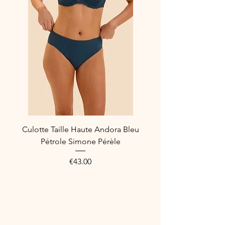
Composition :
62 % polyamide
19 % élasthanne
10 % polyester
9 % coton
Référence Fabricant : 1E2720
Culotte Taille Haute Andora Bleu
Pétrole Simone Pérèle
Price
€43.00