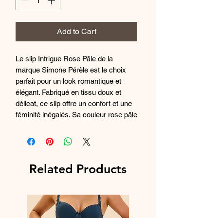
Add to Cart
Le slip Intrigue Rose Pâle de la
marque Simone Pérèle est le choix
parfait pour un look romantique et
élégant. Fabriqué en tissu doux et
délicat, ce slip offre un confort et une
féminité inégalés. Sa couleur rose pâle
apporte une touche de douceur et de
sophistication à votre collection de
lingerie. Avec sa coupe flatteuse et
ses détails raffinés, ce slip est un
Related Products
incontournable pour toute femme qui
cherche à se sentir belle et confiante
au quotidien. Ajoutez une touche de
luxe à votre tiroir à lingerie avec ce
slip séduisant et intemporel.