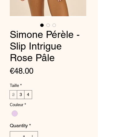
Simone Pérèle -
Slip Intrigue
Rose Pâle
Price
€48.00
Taille
*
2
3
4
Couleur
*
Quantity
*