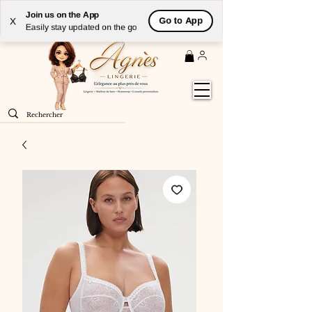
Livraison
GRATUITE
(à partir de 59€) à domicile par
Join us on the App
Go to App
X
Colissimo en France métropolitaine
Easily stay updated on the go