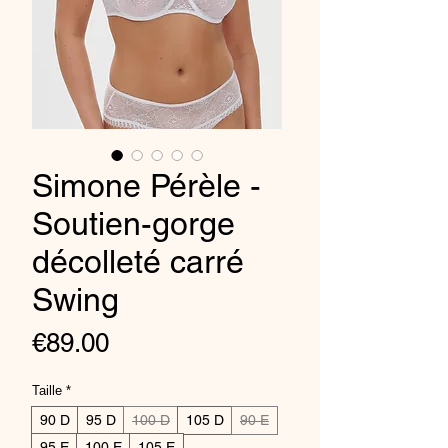
Simone Pérèle -
Soutien-gorge
décolleté carré
Swing
Price
€89.00
Taille
*
90 D
95 D
100 D
105 D
90 E
95 E
100 E
105 E