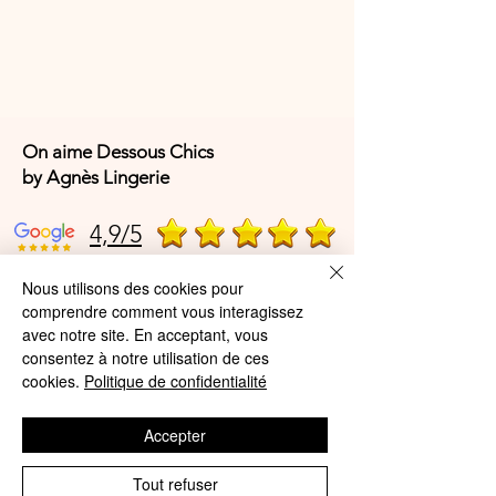
On aime Dessous Chics
by Agnès Lingerie
4,9/5
Nous utilisons des cookies pour
4,9/5
comprendre comment vous interagissez
avec notre site. En acceptant, vous
consentez à notre utilisation de ces
cookies.
Politique de confidentialité
Offres et Services
A propos de nous
Accepter
Protection des données
Tout refuser