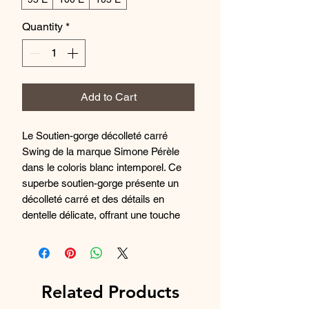
Quantity
*
Add to Cart
Le Soutien-gorge décolleté carré
Swing de la marque Simone Pérèle
dans le coloris blanc intemporel. Ce
superbe soutien-gorge présente un
décolleté carré et des détails en
dentelle délicate, offrant une touche
d'élégance et de sophistication. La
conception à armatures offre un
excellent soutien et un excellent
maintien, tandis que les bretelles
Related Products
réglables assurent un ajustement