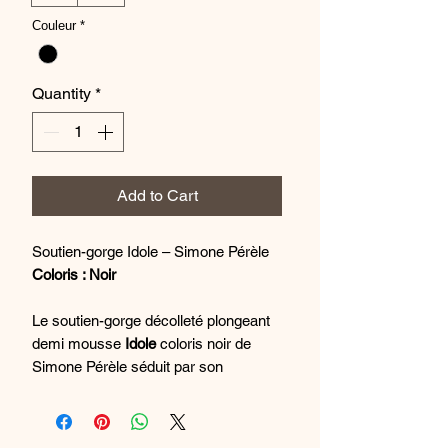
Couleur
*
Quantity
*
Add to Cart
Soutien-gorge Idole – Simone Pérèle
Coloris : Noir
Le soutien-gorge décolleté plongeant
demi mousse
Idole
coloris noir de
Simone Pérèle séduit par son
élégance intemporelle et son confort
exceptionnel. Véritable incontournable
de la lingerie féminine, il associe un