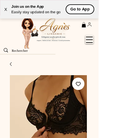
Livraison
GRATUITE
(à partir de 59€) à domicile par
Join us on the App
Go to App
X
Colissimo en France métropolitaine
Easily stay updated on the go