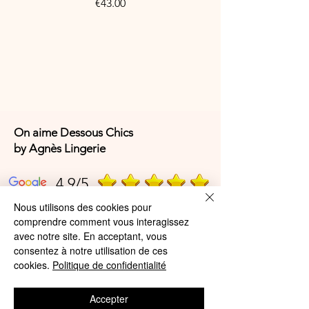
Price
€43.00
soignées
• Son style sobre et intemporel
Composition :
66 % polyester, 28 % polyamide, 6 %
élasthanne
Référence fabricant :
1H2720
On aime Dessous Chics
by Agnès Lingerie
4,9/5
Nous utilisons des cookies pour
comprendre comment vous interagissez
4,9/5
avec notre site. En acceptant, vous
consentez à notre utilisation de ces
cookies.
Politique de confidentialité
Offres et Services
Accepter
A propos de nous