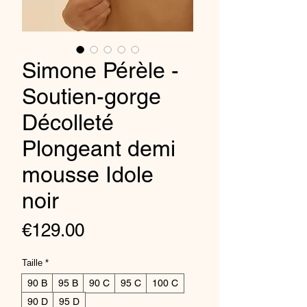
Simone Pérèle -
Soutien-gorge
Décolleté
Plongeant demi
mousse Idole
noir
Price
€129.00
Taille
*
90 B
95 B
90 C
95 C
100 C
90 D
95 D