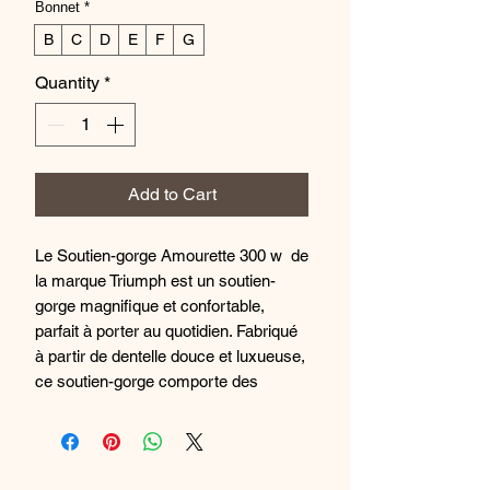
Bonnet
*
B
C
D
E
F
G
Quantity
*
Add to Cart
Le Soutien-gorge Amourette 300 w de
la marque Triumph est un soutien-
gorge magnifique et confortable,
parfait à porter au quotidien. Fabriqué
à partir de dentelle douce et luxueuse,
ce soutien-gorge comporte des
bonnets à armatures qui offrent un
bon soutien , ainsi que des bretelles
réglables qui assurent un ajustement
parfait. Les détails délicats sur les