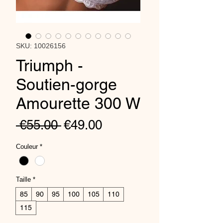
SKU: 10026156
Triumph -
Soutien-gorge
Amourette 300 W
Regular
Sale
 €55.00 
€49.00
Price
Price
Couleur
*
Taille
*
85
90
95
100
105
110
115