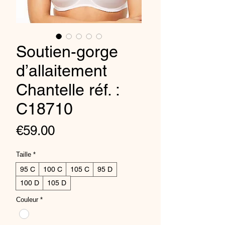
Soutien-gorge
d’allaitement
Chantelle réf. :
C18710
Price
€59.00
Taille
*
95 C
100 C
105 C
95 D
100 D
105 D
Couleur
*