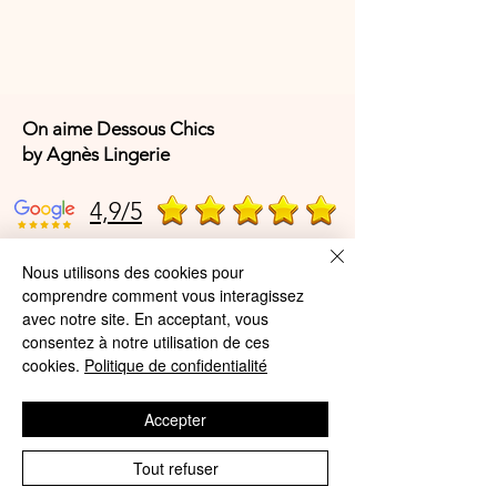
ÉLASTHANNE maille 100%
POLYAMIDE
On aime Dessous Chics
by Agnès Lingerie
4,9/5
Nous utilisons des cookies pour
4,9/5
comprendre comment vous interagissez
avec notre site. En acceptant, vous
consentez à notre utilisation de ces
cookies.
Politique de confidentialité
Offres et Services
A propos de nous
Accepter
Protection des données
Tout refuser
Mentions légales