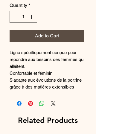
Quantity
*
Add to Cart
Ligne spécifiquement conçue pour
répondre aux besoins des femmes qui
allaitent.
Confortable et féminin
S'adapte aux évolutions de la poitrine
grâce à des matiéres extensibles
Armatures souples
Bonnets ultra-doux et respirants pour
un confort absolu pendant l'allaitement
Attache bretelle qui s'ouvre et se
Related Products
ferme d'une seule main par un geste
simple et rapide