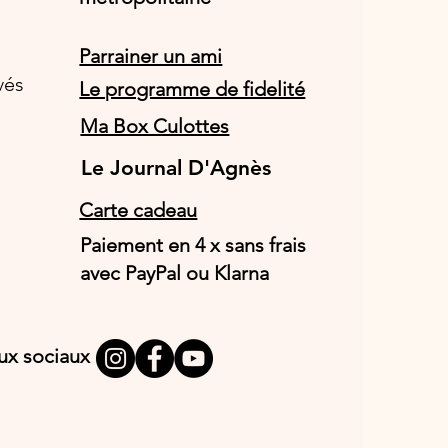
Parrainer un ami
vés
Le programme de fidelité
Ma Box Culottes
Le Journal D'Agnès
Le Journal D'Agnès
Carte cadeau
Paiement en 4 x sans frais
avec PayPal ou Klarna
aux sociaux