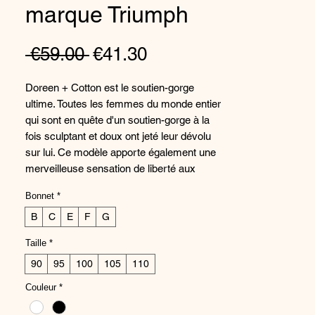
marque Triumph
Regular
Sale
 €59.00 
€41.30
Price
Price
Doreen + Cotton est le soutien-gorge
ultime. Toutes les femmes du monde entier
qui sont en quête d'un soutien-gorge à la
fois sculptant et doux ont jeté leur dévolu
sur lui. Ce modèle apporte également une
merveilleuse sensation de liberté aux
femmes fans de décolletés.Tissu de coton
Bonnet
*
modulant et agréable à porterBonnets non
rembourrés ornés d'une tendre dentelle
B
C
E
F
G
ajourée pour un joli contour de
Taille
*
poitrineDécoupe en V avec bretelles
90
95
100
105
110
Softfeel larges et réglablesÉgalement
disponible en grandes tailles de
Couleur
*
bonnetDécolleté rond et plus profond dans
le dosAgrafe à crochet et œillet légèrement