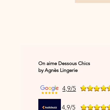
On aime Dessous Chics
by Agnès Lingerie
4,9/5
4,9/5