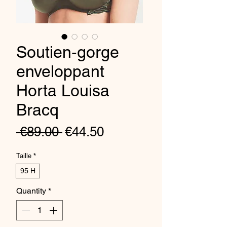
Soutien-gorge
enveloppant
Horta Louisa
Bracq
Regular
Sale
 €89.00 
€44.50
Price
Price
Taille
*
95 H
Quantity
*