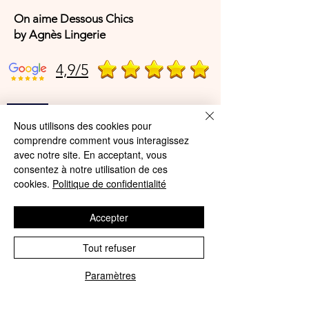
On aime Dessous Chics
by Agnès Lingerie
4,9/5
4,9/5
Nous utilisons des cookies pour
comprendre comment vous interagissez
avec notre site. En acceptant, vous
Offres et Services
consentez à notre utilisation de ces
cookies.
Politique de confidentialité
A propos de nous
Accepter
Protection des données
Mentions légales
Tout refuser
CGV
Paramètres
Phone
Email
© Agnès Lingerie – Tous droits