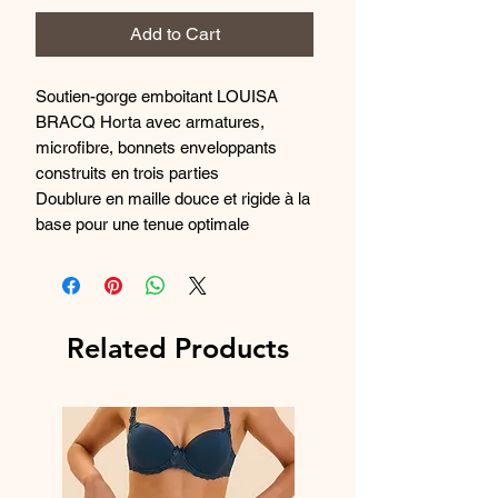
Add to Cart
Soutien-gorge emboitant LOUISA
BRACQ Horta avec armatures,
microfibre, bonnets enveloppants
construits en trois parties
Doublure en maille douce et rigide à la
base pour une tenue optimale
Doublure en tulle rigide sur les côtés
pour une poitrine recentrée
Tulle brodé élastiqué s'adaptant au
mouvement de la poitrine
Related Products
Décolleté naturel sans volume
supplémentaire
Petit bijou à l'entre-bonnets
Poitrine naturellement galbée et
parfaitement maintenue jusque dans
les plus grandes tailles