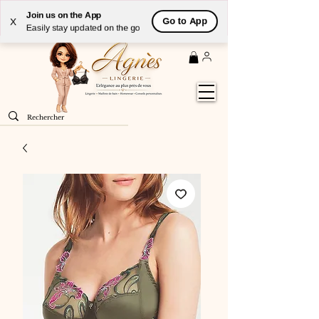
Livraison
GRATUITE
(à partir de 59€) à domicile par
Join us on the App
Go to App
X
Colissimo en France métropolitaine
Easily stay updated on the go