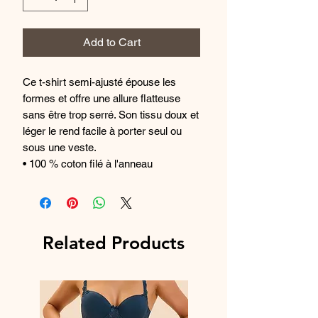
Add to Cart
Ce t-shirt semi-ajusté épouse les 
formes et offre une allure flatteuse 
sans être trop serré. Son tissu doux et 
léger le rend facile à porter seul ou 
sous une veste.
• 100 % coton filé à l'anneau
• Le coloris gris sport filé à l'anneau 
est composé à 90 % de coton filé à 
l'anneau et à 10 % de polyester
• Poids du tissu : 153 g/m²
Related Products
• Coupe semi-ajustée
• Coutures latérales
• Col côtelé étroit
• Bande de propreté au niveau du cou 
et des épaules