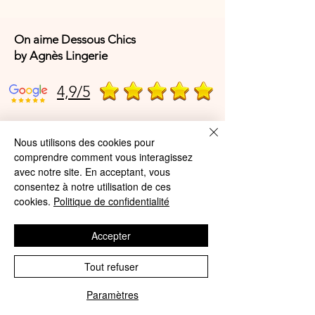
On aime Dessous Chics
by Agnès Lingerie
4,9/5
4,9/5
Nous utilisons des cookies pour
comprendre comment vous interagissez
avec notre site. En acceptant, vous
consentez à notre utilisation de ces
Offres et Services
cookies.
Politique de confidentialité
A propos de nous
Accepter
Protection des données
Tout refuser
Mentions légales
CGV
Paramètres
Phone
Email