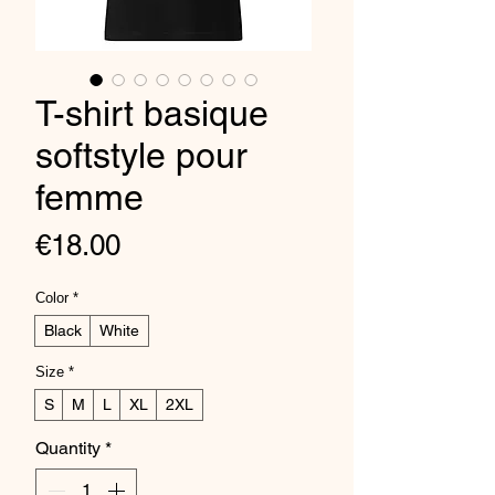
T-shirt basique
softstyle pour
femme
Price
€18.00
Color
*
Black
White
Size
*
S
M
L
XL
2XL
Quantity
*