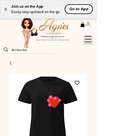
Livraison
GRATUITE
(à partir de 59€) à domicile par
Join us on the App
Go to App
X
Colissimo en France métropolitaine
Easily stay updated on the go