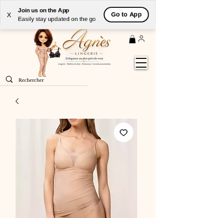
Livraison
GRATUITE
(à partir de 59€) à domicile par
Join us on the App
Go to App
X
Colissimo en France métropolitaine
Easily stay updated on the go