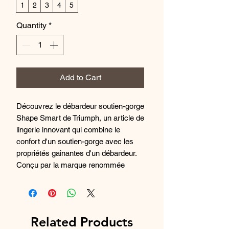
1
2
3
4
5
Quantity
*
Add to Cart
Découvrez le débardeur soutien-gorge
Shape Smart de Triumph, un article de
lingerie innovant qui combine le
confort d'un soutien-gorge avec les
propriétés gainantes d'un débardeur.
Conçu par la marque renommée
Triumph, ce débardeur soutien-gorge
est disponible en beige ou en noir,
s'adaptant ainsi à toutes les tenues.
Grâce à sa technologie de maintien, il
Related Products
offre un effet sculptant tout en