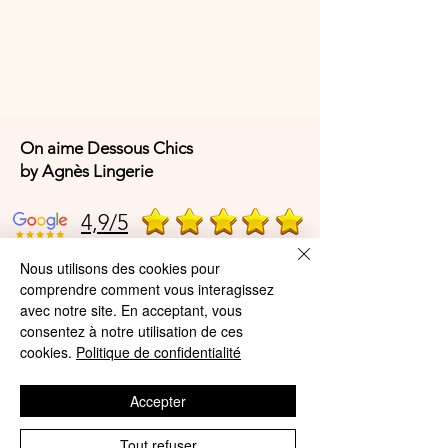
On aime Dessous Chics
by Agnès Lingerie
4,9/5
Nous utilisons des cookies pour
4,9/5
comprendre comment vous interagissez
avec notre site. En acceptant, vous
consentez à notre utilisation de ces
cookies.
Politique de confidentialité
Offres et Services
A propos de nous
Accepter
Protection des données
Tout refuser