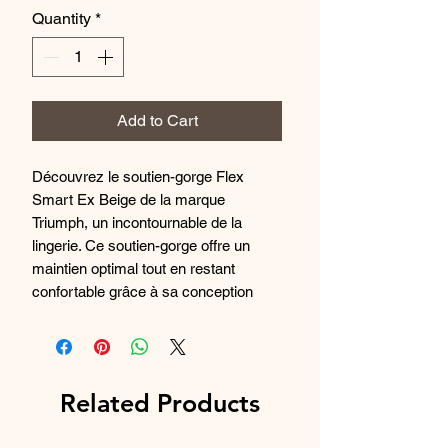
Quantity
*
Add to Cart
Découvrez le soutien-gorge Flex
Smart Ex Beige de la marque
Triumph, un incontournable de la
lingerie. Ce soutien-gorge offre un
maintien optimal tout en restant
confortable grâce à sa conception
innovante. Sa couleur beige est
polyvalente et se fondra parfaitement
sous vos vêtements. Avec ses
bonnets doux et ses bretelles
Related Products
ajustables, ce soutien-gorge saura
vous offrir un look élégant et une