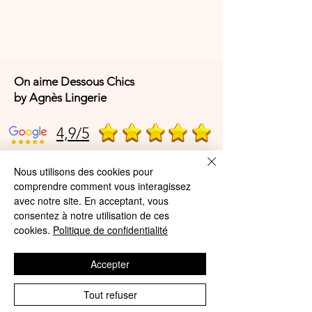
On aime Dessous Chics
by Agnès Lingerie
4,9/5
Nous utilisons des cookies pour
4,9/5
comprendre comment vous interagissez
avec notre site. En acceptant, vous
consentez à notre utilisation de ces
cookies.
Politique de confidentialité
Offres et Services
A propos de nous
Accepter
Protection des données
Tout refuser
Mentions légales