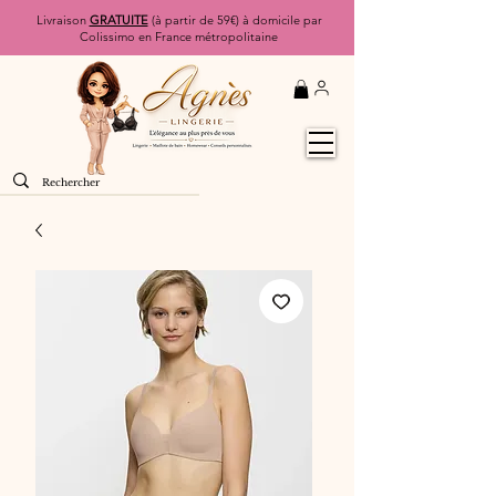
Livraison
GRATUITE
(à partir de 59€) à domicile par
Colissimo en France métropolitaine