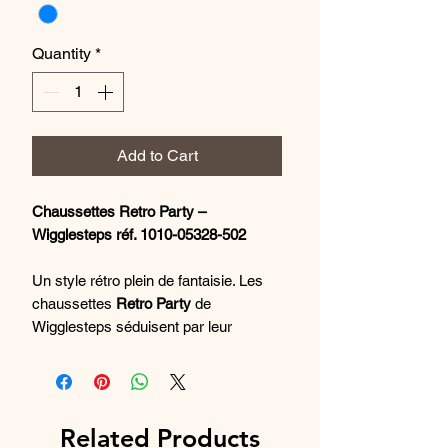
Quantity
*
Add to Cart
Chaussettes Retro Party –
Wigglesteps réf. 1010-05328-502
Un style rétro plein de fantaisie. Les
chaussettes
Retro Party
de
Wigglesteps séduisent par leur
imprimé coloré et leur confort
exceptionnel. Conçues avec des
matières innovantes, elles allient
coton bio à l’intérieur
et
polyester Dry-
Related Products
Touch à l’extérieur
, pour garder vos