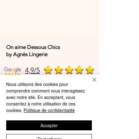
éviter les frottements
Tailles disponibles
: du 36 au 40
Composition
:
45 % coton
36 % polyester (Dry-Touch)
17 % polyamide
On aime Dessous Chics
2 % élasthanne
by Agnès Lingerie
Référence fabricant : Wigglesteps
4,9/5
1010-05328-502
Nous utilisons des cookies pour
comprendre comment vous interagissez
4,9/5
avec notre site. En acceptant, vous
consentez à notre utilisation de ces
cookies.
Politique de confidentialité
Offres et Services
Accepter
A propos de nous
Protection des données