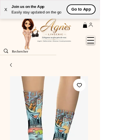
Livraison
GRATUITE
(à partir de 59€) à domicile par
Join us on the App
Go to App
X
Colissimo en France métropolitaine
Easily stay updated on the go