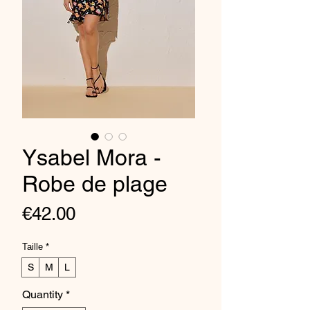
Ysabel Mora -
Robe de plage
Price
€42.00
Taille
*
S
M
L
Quantity
*