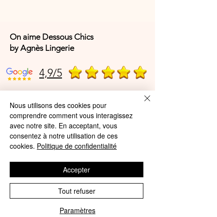
On aime Dessous Chics
by Agnès Lingerie
4,9/5
4,9/5
Nous utilisons des cookies pour
comprendre comment vous interagissez
avec notre site. En acceptant, vous
consentez à notre utilisation de ces
Offres et Services
cookies.
Politique de confidentialité
A propos de nous
Accepter
Protection des données
Tout refuser
Mentions légales
Paramètres
CGV