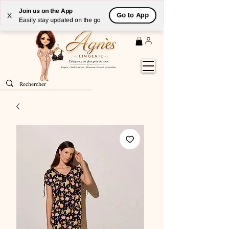
Livraison
GRATUITE
(à partir de 59€) à domicile par
Join us on the App
Go to App
X
Colissimo en France métropolitaine
Easily stay updated on the go