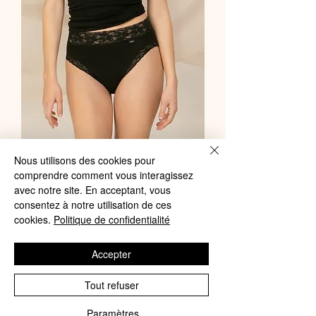
Nous utilisons des cookies pour
comprendre comment vous interagissez
Avet - Culotte coton et dentelle maxi
avec notre site. En acceptant, vous
Jana 3324
consentez à notre utilisation de ces
cookies.
Politique de confidentialité
Preis
9,75 €
AVET – 5% à partir de 4 produits
Accepter
achetés
Tout refuser
In den Warenkorb
Paramètres