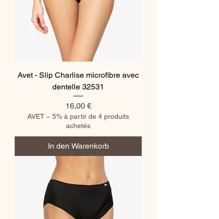
Avet - Slip Charlise microfibre avec
dentelle 32531
Preis
16,00 €
AVET – 5% à partir de 4 produits
achetés
In den Warenkorb