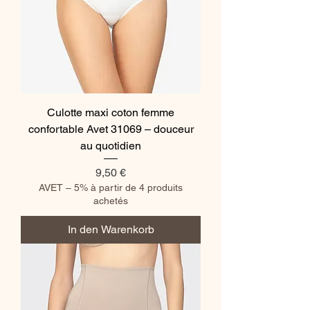
Culotte maxi coton femme
confortable Avet 31069 – douceur
au quotidien
Preis
9,50 €
AVET – 5% à partir de 4 produits
achetés
In den Warenkorb