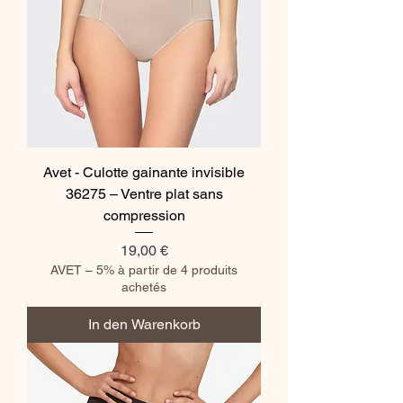
Avet - Culotte gainante invisible
36275 – Ventre plat sans
compression
Preis
19,00 €
AVET – 5% à partir de 4 produits
achetés
In den Warenkorb