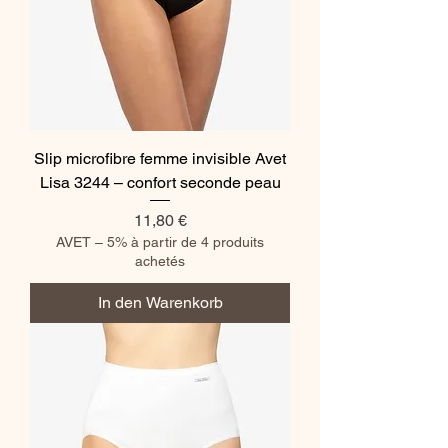
Slip microfibre femme invisible Avet
Lisa 3244 – confort seconde peau
Preis
11,80 €
AVET – 5% à partir de 4 produits
achetés
In den Warenkorb