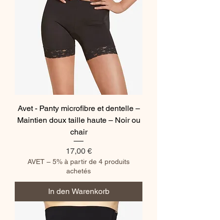
Avet - Panty microfibre et dentelle –
Maintien doux taille haute – Noir ou
chair
Preis
17,00 €
AVET – 5% à partir de 4 produits
achetés
In den Warenkorb