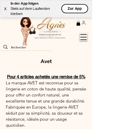
In der App folgen
Livraison
GRATUITE
(à partir de 59€) à domicile par
Zur App
X
Stets auf dem Laufenden
Colissimo en France métropolitaine
bleiben
Avet
Pour 4 articles achetés une remise de 5%
La marque AVET est reconnue pour sa
lingerie en coton de haute qualité, pensée
pour offrir un confort naturel, une
excellente tenue et une grande durabilité.
Fabriquée en Europe, la lingerie AVET
séduit par sa simplicité, sa douceur et sa
résistance, idéale pour un usage
quotidien.