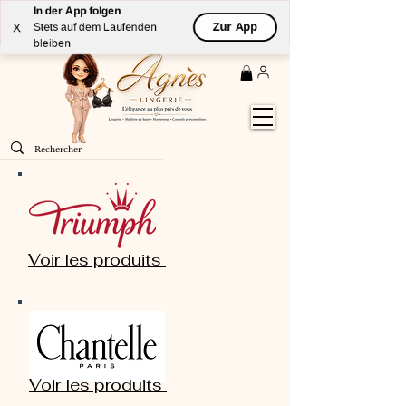
In der App folgen
Livraison
GRATUITE
(à partir de 59€) à domicile par
Zur App
X
Stets auf dem Laufenden
Colissimo en France métropolitaine
bleiben
Voir les produits
Voir les produits