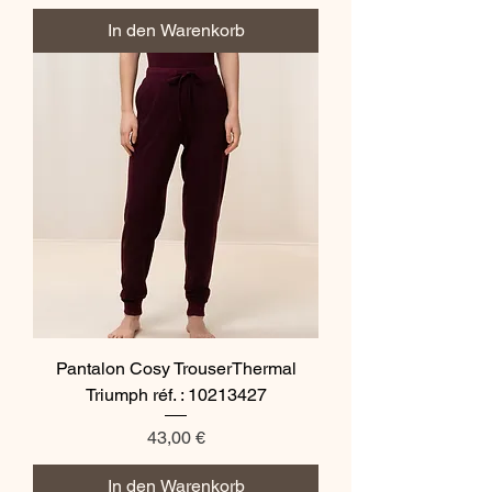
In den Warenkorb
Pantalon Cosy TrouserThermal
Triumph réf. : 10213427
Preis
43,00 €
In den Warenkorb