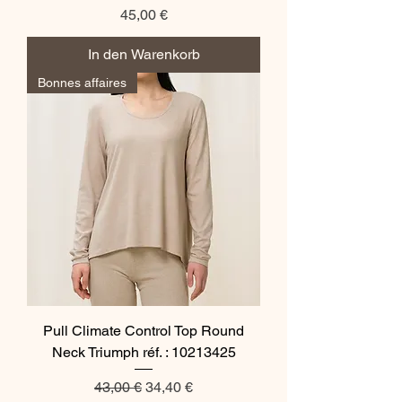
Preis
45,00 €
In den Warenkorb
Bonnes affaires
Pull Climate Control Top Round
Neck Triumph réf. : 10213425
Standardpreis
Sale-Preis
43,00 €
34,40 €