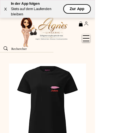
In der App folgen
Livraison
GRATUITE
(à partir de 59€) à domicile par
Zur App
X
Stets auf dem Laufenden
Colissimo en France métropolitaine
bleiben