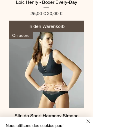
Loïc Henry - Boxer Every-Day
Standardpreis
Sale-Preis
25,00 €
20,00 €
In den Warenkorb
On adore
Slip de Sport Harmony Simone
Pérèle
Nous utilisons des cookies pour