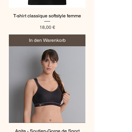
T-shirt classique softstyle femme
Preis
18,00 €
In den Warenkorb
Anita - Soutien-Gorge de Sport