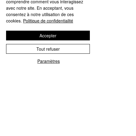
comprendre comment vous interagissez
Preis
39,00 €
avec notre site. En acceptant, vous
consentez à notre utilisation de ces
In den Warenkorb
cookies.
Politique de confidentialité
Bonnes affaires
Accepter
Tout refuser
Paramètres
Phone
Email
Chantelle - Bralette Softstretch
léopard Chantelle
Standardpreis
Sale-Preis
45,00 €
39,00 €