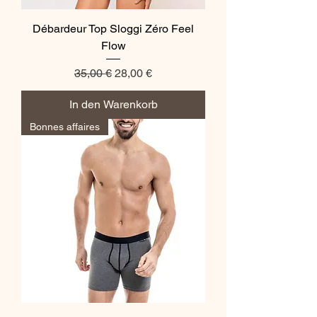
Débardeur Top Sloggi Zéro Feel
Flow
Standardpreis
Sale-Preis
35,00 €
28,00 €
In den Warenkorb
Bonnes affaires