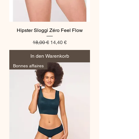
Hipster Sloggi Zéro Feel Flow
Standardpreis
Sale-Preis
18,00 €
14,40 €
In den Warenkorb
Bonnes affaires